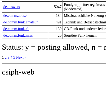
Fundgruppe fuer regelmaes
de.answers
5047
(Moderated)
de.comm.abuse
184
Missbraeuchliche Nutzung v
de.comm.funk.amateur
491
Technik und Betriebstechni
de.comm.funk.cb
139
CB-Funk und anderer Jede
de.comm.funk.misc
20
Sonstige Funkthemen.
Status: y = posting allowed, n =
1
2
3
4
5
Next »
csiph-web