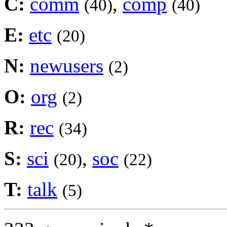
C:
comm
,
comp
(40)
(40)
E:
etc
(20)
N:
newusers
(2)
O:
org
(2)
R:
rec
(34)
S:
sci
,
soc
(20)
(22)
T:
talk
(5)