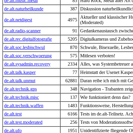
de.alt.music.metal
85
Hard Rock, Metal aller Art
de.alt.naturheilkunde
387
Diskussion naturheilkundlic
Aktueller und klassischer 
de.alt.netdigest
4975
(Moderated)
de.alt.radio-scanner
91
Gedankenaustausch zwische
de.alt.rec.digitalfotografie
5205
Digitalkameras und Zubehoe
de.alt.soc.lesbischwul
870
Schwule, Bisexuelle, Lesbe
de.alt.soc.verschwoerung
575
Mitlesen verboten!
de.alt.sysadmin.recovery
2334
Alles, was Systembetreuer a
de.alt.talk.kasper
77
Heimstatt der Usenet Kasper 
de.alt.talk.unmut
62881
Daran reibe ich mich mit G
de.alt.technik.gps
348
Navigation - Trabanten zei
de.alt.technik.misc
137
Wie funktioniert denn das?
de.alt.technik.waffen
1483
Funktionsweise, Herstellun
de.alt.test
6166
Tests im de.alt-Teilnetz. Ac
de.alt.test.moderated
256
Tests von Moderationssoftw
de.alt.ufo
1951
Unidentifizierte fliegende O