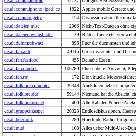
de.alt.comm.android
52737
Googles Betriebssystem, Ap
de.alt.comm.iphone+ipad+co
1822
Apples mobile Geraete und 
de.alt.comm.mgetty
154
Discussion about the unix f
de.alt.dateien.misc
2966
Nicht-Text-Dateien ohne ei
de.alt.dateien.weibsbilder
39
Bilder, Toene etc. von wei
de.alt.dummschwatz
896
Fuer die duemmsten und inha
de.alt.fan.aldi
49115
Grossdiscounter und Discou
de.alt.fan.fastfood
455
Beinahe Essen.
de.alt.fan.pluesch
106280
Plueschtiere: Aufzucht, Pfl
de.alt.fan.rrr
172
Die virtuelle Motorradfahr
de.alt.folklore.computer
39348
Anekdoten ueber Computer 
de.alt.folklore.ddr
59144
Niemand hat die Absicht, e
de.alt.folklore.usenet
460
Alte Kabalen & neue Anekd
de.alt.gruppenkasper
20328
Endlosdiskussionen, Haarspa
de.alt.hoerfunk
280
Hoerfunk: Radio, Programm
de.alt.mud
108
Alles ueber Multi-User-Dun