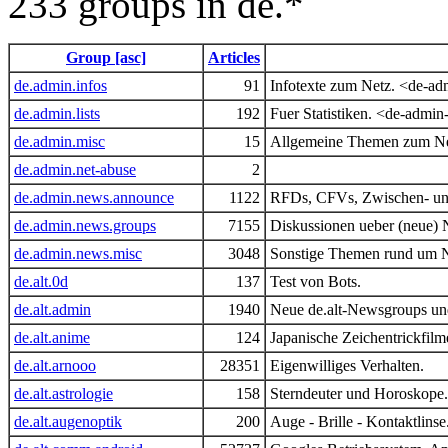
233 groups in de.*
Group [asc]
Articles
de.admin.infos
91
Infotexte zum Netz. <de-a
de.admin.lists
192
Fuer Statistiken. <de-admi
de.admin.misc
15
Allgemeine Themen zum Ne
de.admin.net-abuse
2
de.admin.news.announce
1122
RFDs, CFVs, Zwischen- un
de.admin.news.groups
7155
Diskussionen ueber (neue)
de.admin.news.misc
3048
Sonstige Themen rund um 
de.alt.0d
137
Test von Bots.
de.alt.admin
1940
Neue de.alt-Newsgroups und
de.alt.anime
124
Japanische Zeichentrickfilm
de.alt.arnooo
28351
Eigenwilliges Verhalten.
de.alt.astrologie
158
Sterndeuter und Horoskope.
de.alt.augenoptik
200
Auge - Brille - Kontaktlinse