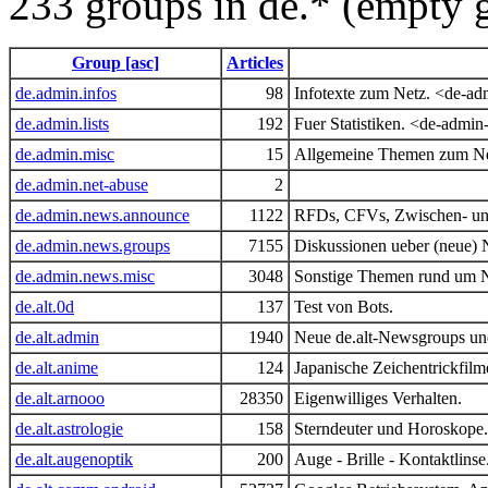
233 groups in de.* (empty 
Group [asc]
Articles
de.admin.infos
98
Infotexte zum Netz. <de-a
de.admin.lists
192
Fuer Statistiken. <de-admi
de.admin.misc
15
Allgemeine Themen zum Ne
de.admin.net-abuse
2
de.admin.news.announce
1122
RFDs, CFVs, Zwischen- un
de.admin.news.groups
7155
Diskussionen ueber (neue)
de.admin.news.misc
3048
Sonstige Themen rund um 
de.alt.0d
137
Test von Bots.
de.alt.admin
1940
Neue de.alt-Newsgroups und
de.alt.anime
124
Japanische Zeichentrickfilm
de.alt.arnooo
28350
Eigenwilliges Verhalten.
de.alt.astrologie
158
Sterndeuter und Horoskope.
de.alt.augenoptik
200
Auge - Brille - Kontaktlinse