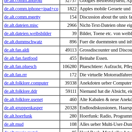
de.alt.comm.android
52737
Googles Betriebssystem, Ap
de.alt.comm.iphone+ipad+co
1822
Apples mobile Geraete und 
de.alt.comm.mgetty
154
Discussion about the unix f
de.alt.dateien.misc
2966
Nicht-Text-Dateien ohne ei
de.alt.dateien.weibsbilder
39
Bilder, Toene etc. von wei
de.alt.dummschwatz
896
Fuer die duemmsten und inha
de.alt.fan.aldi
49113
Grossdiscounter und Discou
de.alt.fan.fastfood
455
Beinahe Essen.
de.alt.fan.pluesch
106280
Plueschtiere: Aufzucht, Pfl
de.alt.fan.rrr
172
Die virtuelle Motorradfahr
de.alt.folklore.computer
39338
Anekdoten ueber Computer 
de.alt.folklore.ddr
59111
Niemand hat die Absicht, e
de.alt.folklore.usenet
460
Alte Kabalen & neue Anekd
de.alt.gruppenkasper
20328
Endlosdiskussionen, Haarspa
de.alt.hoerfunk
280
Hoerfunk: Radio, Programm
de.alt.mud
108
Alles ueber Multi-User-Dun