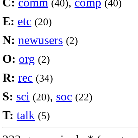
C:
comm
,
comp
(40)
(40)
E:
etc
(20)
N:
newusers
(2)
O:
org
(2)
R:
rec
(34)
S:
sci
,
soc
(20)
(22)
T:
talk
(5)