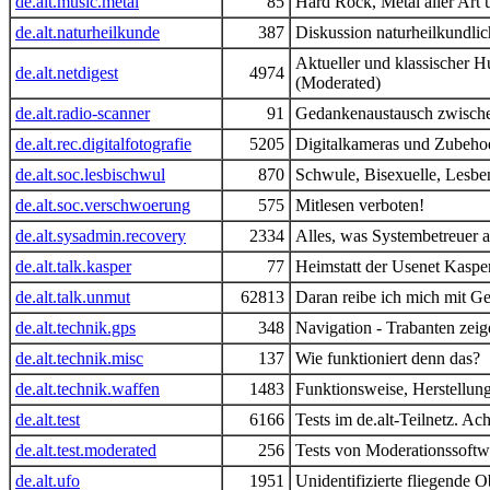
de.alt.music.metal
85
Hard Rock, Metal aller Art
de.alt.naturheilkunde
387
Diskussion naturheilkundlic
Aktueller und klassischer 
de.alt.netdigest
4974
(Moderated)
de.alt.radio-scanner
91
Gedankenaustausch zwische
de.alt.rec.digitalfotografie
5205
Digitalkameras und Zubehoe
de.alt.soc.lesbischwul
870
Schwule, Bisexuelle, Lesbe
de.alt.soc.verschwoerung
575
Mitlesen verboten!
de.alt.sysadmin.recovery
2334
Alles, was Systembetreuer a
de.alt.talk.kasper
77
Heimstatt der Usenet Kasper 
de.alt.talk.unmut
62813
Daran reibe ich mich mit G
de.alt.technik.gps
348
Navigation - Trabanten zei
de.alt.technik.misc
137
Wie funktioniert denn das?
de.alt.technik.waffen
1483
Funktionsweise, Herstellun
de.alt.test
6166
Tests im de.alt-Teilnetz. Ac
de.alt.test.moderated
256
Tests von Moderationssoftw
de.alt.ufo
1951
Unidentifizierte fliegende O