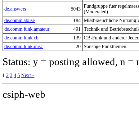
Fundgruppe fuer regelmaes
de.answers
5043
(Moderated)
de.comm.abuse
184
Missbraeuchliche Nutzung v
de.comm.funk.amateur
491
Technik und Betriebstechni
de.comm.funk.cb
139
CB-Funk und anderer Jede
de.comm.funk.misc
20
Sonstige Funkthemen.
Status: y = posting allowed, n =
1
2
3
4
5
Next »
csiph-web