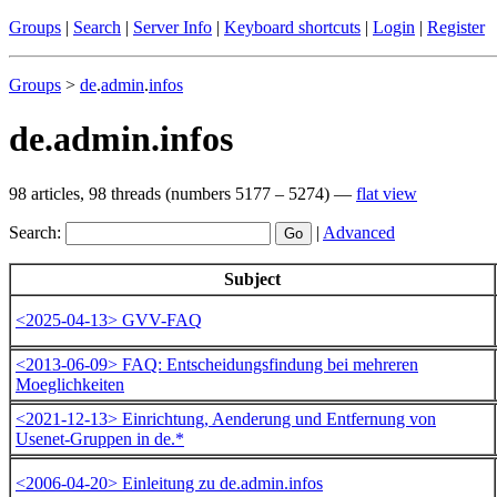
Groups
|
Search
|
Server Info
|
Keyboard shortcuts
|
Login
|
Register
Groups
>
de
.
admin
.
infos
de.admin.infos
98 articles, 98 threads (numbers 5177 – 5274) —
flat view
Search:
|
Advanced
Subject
<2025-04-13> GVV-FAQ
<2013-06-09> FAQ: Entscheidungsfindung bei mehreren
Moeglichkeiten
<2021-12-13> Einrichtung, Aenderung und Entfernung von
Usenet-Gruppen in de.*
<2006-04-20> Einleitung zu de.admin.infos