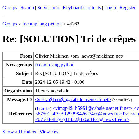
Groups
|
Search
|
Server Info
|
Keyboard shortcuts
|
Login
|
Register
Groups
>
fr
.
comp
.
lang
.
python
> #4263
Re: [SOLUTION] Tri de crêpes
From
Olivier Miakinen <om+news@miakinen.net>
Newsgroups
fr.comp.lang.python
Subject
Re: [SOLUTION] Tri de crêpes
Date
2024-12-05 19:42 +0100
Organization
There's no cabale
Message-ID
<viss7a$1crn$1@cabale.usenet-fr.net>
(permalink)
<vimqp4$1h59$1@cabale.usenet-fr.net>
<v
(
1 earlier
)
References
<6750134f$0$12939$426a74cc@news.free.fr>
<vip
<67504685$0$11432$426a34cc@news.free.fr>
Show all headers
|
View raw