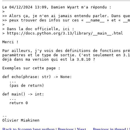
Le 04/12/2024 13:09, Damien Wyart m'a répondu :

>

>> Alors ça, je n'en ai jamais entendu parler. Dans que
>> peux trouver des infos sur ces « __name__ » et « __m
> 

> Dans la doc officielle, ici :

> https://docs.python.org/3.13/library/__main__.html

Merci !

Par ailleurs, j'y vois des définitions de fonctions pré
paramètres et le type de sortie. C'est seulement en 3.1
déjà dans ma version qui est la 3.8.10 ?

Exemples sur cette page :

def echo(phrase: str) -> None:

   ...

   (pas de return)

def main() -> int:

   ...

   return 0

-- 

Olivier Miakinen
Back to fr.comp.lang.python
|
Previous
|
Next
—
Previous in thread
|