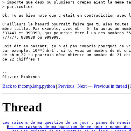
> importe que deux ou plusieurs crêpes aient la même ta
> particulier.

Ok. Tu as bien noté que c'était en contradiction avec l
D'ailleurs le hasard pourrait faire que tu aies toutes 
même taille. Par exemple, avec nb = 6, tu auras un nomb
531441 et 999999, qui pourrait être l'un des nombres 55
777777, 888888 ou 999999.

Soit dit en passant, je n'ai pas compris pourquoi ce 9*
par exemple, 10**(nb-1), si tu veux un nombre de nb chi
de nb = 22 tu pourrais même obtenir un nombre de 21 chi
de 22 chiffres !

-- 

Olivier Miakinen
Back to fr.comp.lang.python
|
Previous
|
Next
—
Previous in thread
|
Thread
Les raisons de ma question de ce jour : panne de mémoir
Re: Les raisons de ma question de ce jour : panne de 