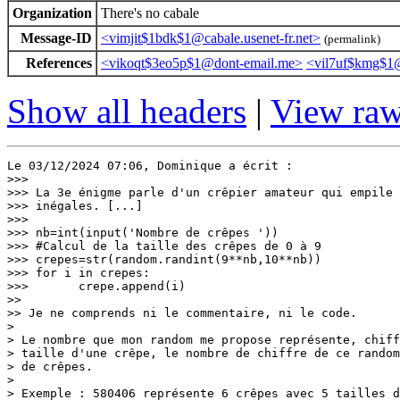
Organization
There's no cabale
Message-ID
<vimjit$1bdk$1@cabale.usenet-fr.net>
(permalink)
References
<vikoqt$3eo5p$1@dont-email.me>
<vil7uf$kmg$1@c
Show all headers
|
View ra
Le 03/12/2024 07:06, Dominique a écrit :

>>>

>>> La 3e énigme parle d'un crêpier amateur qui empile 
>>> inégales. [...]

>>>

>>> nb=int(input('Nombre de crêpes '))

>>> #Calcul de la taille des crêpes de 0 à 9

>>> crepes=str(random.randint(9**nb,10**nb))

>>> for i in crepes:

>>>       crepe.append(i)

>> 

>> Je ne comprends ni le commentaire, ni le code.

> 

> Le nombre que mon random me propose représente, chiff
> taille d'une crêpe, le nombre de chiffre de ce random
> de crêpes.

> 

> Exemple : 580406 représente 6 crêpes avec 5 tailles d