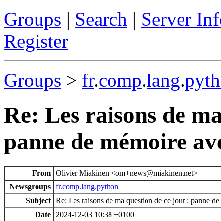
Groups
|
Search
|
Server Inf
Register
Groups
>
fr
.
comp
.
lang
.
pyt
Re: Les raisons de ma
panne de mémoire avec
From
Olivier Miakinen <om+news@miakinen.net>
Newsgroups
fr.comp.lang.python
Subject
Re: Les raisons de ma question de ce jour : panne de 
Date
2024-12-03 10:38 +0100