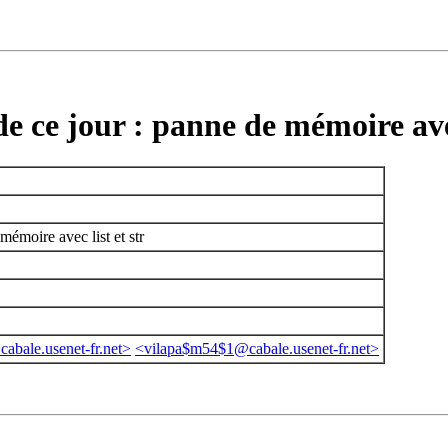
e ce jour : panne de mémoire avec
mémoire avec list et str
abale.usenet-fr.net>
<vilapa$m54$1@cabale.usenet-fr.net>