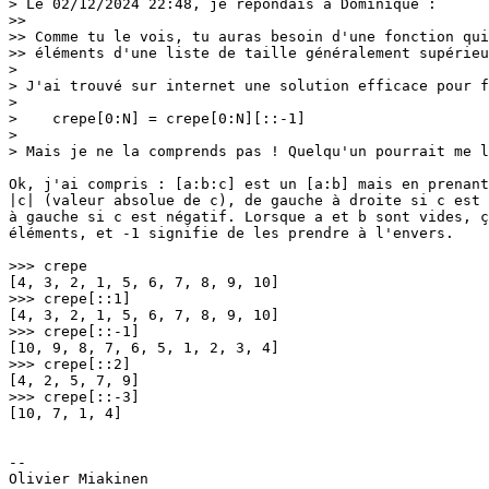
> Le 02/12/2024 22:48, je répondais à Dominique :

>> 

>> Comme tu le vois, tu auras besoin d'une fonction qui
>> éléments d'une liste de taille généralement supérieu
> 

> J'ai trouvé sur internet une solution efficace pour f
> 

>    crepe[0:N] = crepe[0:N][::-1]

> 

> Mais je ne la comprends pas ! Quelqu'un pourrait me l
Ok, j'ai compris : [a:b:c] est un [a:b] mais en prenant
|c| (valeur absolue de c), de gauche à droite si c est 
à gauche si c est négatif. Lorsque a et b sont vides, ç
éléments, et -1 signifie de les prendre à l'envers.

>>> crepe

[4, 3, 2, 1, 5, 6, 7, 8, 9, 10]

>>> crepe[::1]

[4, 3, 2, 1, 5, 6, 7, 8, 9, 10]

>>> crepe[::-1]

[10, 9, 8, 7, 6, 5, 1, 2, 3, 4]

>>> crepe[::2]

[4, 2, 5, 7, 9]

>>> crepe[::-3]

[10, 7, 1, 4]

-- 

Olivier Miakinen