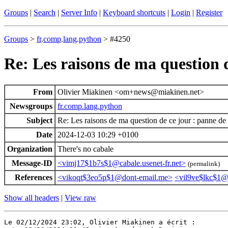
Groups
|
Search
|
Server Info
|
Keyboard shortcuts
|
Login
|
Register
Groups
>
fr
.
comp
.
lang
.
python
> #4250
Re: Les raisons de ma question d
From
Olivier Miakinen <om+news@miakinen.net>
Newsgroups
fr.comp.lang.python
Subject
Re: Les raisons de ma question de ce jour : panne de 
Date
2024-12-03 10:29 +0100
Organization
There's no cabale
Message-ID
<vimj17$1b7s$1@cabale.usenet-fr.net>
(permalink)
References
<vikoqt$3eo5p$1@dont-email.me>
<vil9ve$lkc$1@c
Show all headers
|
View raw
Le 02/12/2024 23:02, Olivier Miakinen a écrit :
