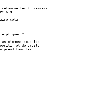
 retourne les N premiers

re à N.

aire cela :

'expliquer ?

 un élément tous les

positif et de droite

a prend tous les
