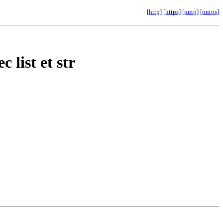
[http]
[https]
[nntp]
[nntps]
 list et str