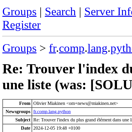
Groups
|
Search
|
Server Inf
Register
Groups
>
fr
.
comp
.
lang
.
pyt
Re: Trouver l'index d
une liste (was: [SOL
From
Olivier Miakinen <om+news@miakinen.net>
Newsgroups
fr.comp.lang.python
Subject
Re: Trouver l'index du plus grand élément dans une 
Date
2024-12-05 19:48 +0100