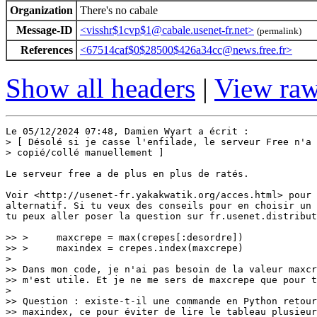
Organization
There's no cabale
Message-ID
<visshr$1cvp$1@cabale.usenet-fr.net>
(permalink)
References
<67514caf$0$28500$426a34cc@news.free.fr>
Show all headers
|
View ra
Le 05/12/2024 07:48, Damien Wyart a écrit :

> [ Désolé si je casse l'enfilade, le serveur Free n'a 
> copié/collé manuellement ]

Le serveur free a de plus en plus de ratés.

Voir <http://usenet-fr.yakakwatik.org/acces.html> pour 
alternatif. Si tu veux des conseils pour en choisir un 
tu peux aller poser la question sur fr.usenet.distribut
>> >     maxcrepe = max(crepes[:desordre])

>> >     maxindex = crepes.index(maxcrepe)

> 

>> Dans mon code, je n'ai pas besoin de la valeur maxcr
>> m'est utile. Et je ne me sers de maxcrepe que pour t
> 

>> Question : existe-t-il une commande en Python retour
>> maxindex, ce pour éviter de lire le tableau plusieur