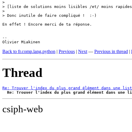
> 

> [liste de solutions moins lisibles /et/ moins rapides
> 

> Donc inutile de faire compliqué !  :-)

En effet ! Encore merci de ta réponse.

-- 

Olivier Miakinen
Back to fr.comp.lang.python
|
Previous
|
Next
—
Previous in thread
|
Thread
Re: Trouver l'index du plus grand élément dans une list
Re: Trouver l'index du plus grand élément dans une li
csiph-web