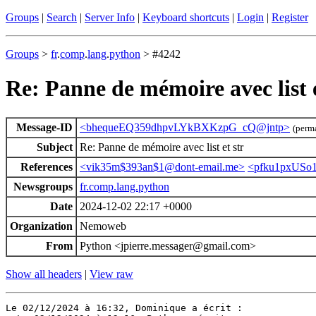
Groups
|
Search
|
Server Info
|
Keyboard shortcuts
|
Login
|
Register
Groups
>
fr
.
comp
.
lang
.
python
> #4242
Re: Panne de mémoire avec list e
Message-ID
<bhequeEQ359dhpvLYkBXKzpG_cQ@jntp>
(perm
Subject
Re: Panne de mémoire avec list et str
References
<vik35m$393an$1@dont-email.me>
<pfku1pxUSo
Newsgroups
fr.comp.lang.python
Date
2024-12-02 22:17 +0000
Organization
Nemoweb
From
Python <jpierre.messager@gmail.com>
Show all headers
|
View raw
Le 02/12/2024 à 16:32, Dominique a écrit :
