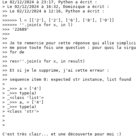
Le 02/12/2024 à 23:17, Python a écrit :

> Le 02/12/2024 à 16:32, Dominique a écrit :

>> Le 02/12/2024 à 12:16, Python a écrit :

>>

>>>>>> l = [['2'], ['2'], ['6'], ['8'], ['9']]

>>>>>> ''.join(x for x, in l)

>>> '22689'

>>>

>>

>> Je te remercie pour cette réponse qui allie simplici
>> me pose toute fois une question : pour quoi la virgu
>> for de

>>

>> res=''.join(x for x, in result)

>>

>> Et si je le supprime, j'ai cette erreur :

>>

>> sequence item 0: expected str instance, list found

> 

> _>>> a = ['4']

> _>>> type(a)

> _<class 'list'>

> _>>> a, = ['4']

> _>>> type(a)

> <class 'str'>

> 

> 

> 

C'est très clair... et une découverte pour moi :)
