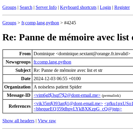
Groups
|
Search
|
Server Info
|
Keyboard shortcuts
|
Login
|
Register
Groups
>
fr
.
comp
.
lang
.
python
> #4245
Re: Panne de mémoire avec list e
From
Dominique <dominique.sextant@orange.fr.invalid>
Newsgroups
fr.comp.lang.python
Subject
Re: Panne de mémoire avec list et str
Date
2024-12-03 06:55 +0100
Organization
A noiseless patient Spider
Message-ID
<vim6gl$3sqf7$2@dont-email.me>
(permalink)
<vik35m$393an$1@dont-email.me>
<pfku1pxUSo
References
<bhequeEQ359dhpvLYkBXKzpG_cQ@jntp>
Show all headers
|
View raw