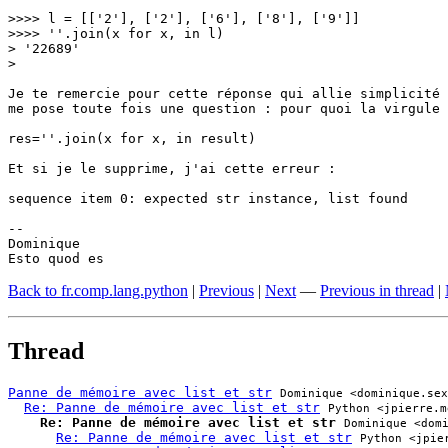
>>>> l = [['2'], ['2'], ['6'], ['8'], ['9']]

>>>> ''.join(x for x, in l)

> '22689'

> 

Je te remercie pour cette réponse qui allie simplicité 
me pose toute fois une question : pour quoi la virgule 
res=''.join(x for x, in result)

Et si je le supprime, j'ai cette erreur :

sequence item 0: expected str instance, list found

-- 

Dominique

Esto quod es
Back to fr.comp.lang.python
|
Previous
|
Next
—
Previous in thread
|
Thread
Panne de mémoire avec list et str
Dominique <dominique.sex
Re: Panne de mémoire avec list et str
Python <jpierre.m
Re: Panne de mémoire avec list et str
Dominique <dom
Re: Panne de mémoire avec list et str
Python <jpie