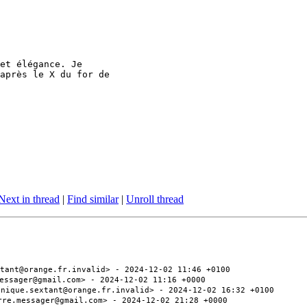
et élégance. Je 

après le X du for de

Next in thread
|
Find similar
|
Unroll thread
tant@orange.fr.invalid> - 2024-12-02 11:46 +0100
essager@gmail.com> - 2024-12-02 11:16 +0000
inique.sextant@orange.fr.invalid> - 2024-12-02 16:32 +0100
rre.messager@gmail.com> - 2024-12-02 21:28 +0000