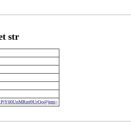
t str
1PjY00UnMRmj9UrQo@jntp>