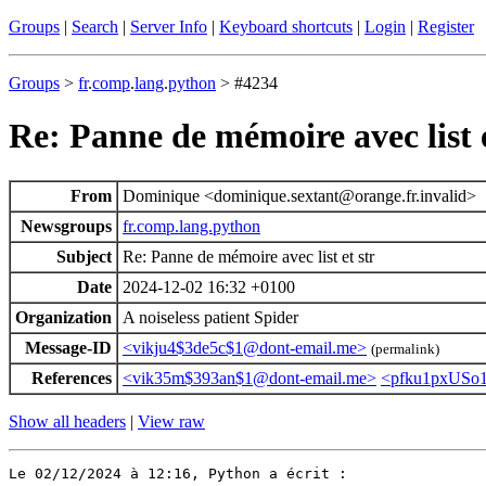
Groups
|
Search
|
Server Info
|
Keyboard shortcuts
|
Login
|
Register
Groups
>
fr
.
comp
.
lang
.
python
> #4234
Re: Panne de mémoire avec list e
From
Dominique <dominique.sextant@orange.fr.invalid>
Newsgroups
fr.comp.lang.python
Subject
Re: Panne de mémoire avec list et str
Date
2024-12-02 16:32 +0100
Organization
A noiseless patient Spider
Message-ID
<vikju4$3de5c$1@dont-email.me>
(permalink)
References
<vik35m$393an$1@dont-email.me>
<pfku1pxUSo
Show all headers
|
View raw
Le 02/12/2024 à 12:16, Python a écrit :
