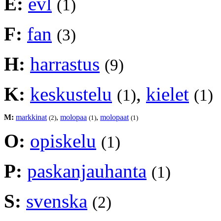
E:
evl
(1)
F:
fan
(3)
H:
harrastus
(9)
K:
keskustelu
,
kielet
(1)
(1)
M:
markkinat
,
molopaa
,
molopaat
(2)
(1)
(1)
O:
opiskelu
(1)
P:
paskanjauhanta
(1)
S:
svenska
(2)