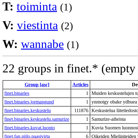
T:
toiminta
(1)
V:
viestinta
(2)
W:
wannabe
(1)
22 groups in finet.* (empty
Group [asc]
Articles
De
finet.binaries
1
Muiden keskustelujen t
finet.binaries.jormangund
1
ynmotgy obake ydbuea
finet.binaries.keskustelu
111876
Keskustelua liitetiedost
finet.binaries.keskustelu.samurize
1
Samurize-aiheista
finet.binaries.kuvat.luonto
1
Kuvia Suomen luonnost
finet.fan.niilo.paasivirta
6
Oikeiden Mielipiteiden 