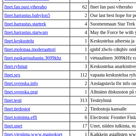
finet.fan.pasi.viheraho
62
finet fan pasi viheraho
finet.harrastus.babylon5
2
Our last best hope for pea
finet.harrastus.startrek
4
Suomenmaan Star Trek -
finet.harrastus.starwars
4
May the Force be with 
finet.keskustelu
1
Keskustelua aiheesta ja 
finet.molopaa.moderaattori
1
qjnbf zlwfo cdtqbiv oml
finet.paskanjauhanta.3699khz
1
virtuaalinen 3699kHz r
finet.ryhmat
3
Keskustelua anarkistive
finet.sex
112
vapaata keskustelua ry
finet.svenska.info
2
Anslagstavla för info 
finet.svenska.prat
1
Allmänn diskussion på 
finet.testi
313
Testiryhmä
finet.tiedostot
2
Tiedostoja kansalle
finet.toiminta.effi
6
Electronic Frontier Finl
finet.unet
17
Unet, niiden tulkinta, 
finet.viestinta.www.mainokset
1
Kaikkein asiallisten w