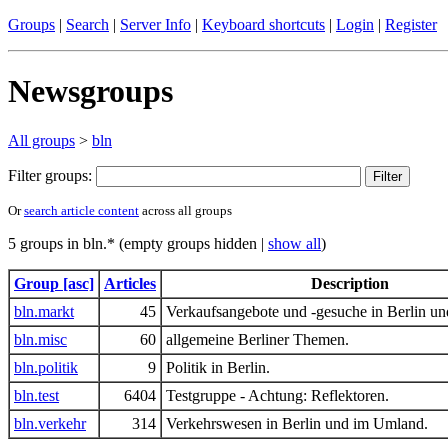
Groups
|
Search
|
Server Info
|
Keyboard shortcuts
|
Login
|
Register
Newsgroups
All groups
>
bln
Filter groups:
Or
search article content
across all groups
5 groups in bln.* (empty groups hidden |
show all
)
Group [asc]
Articles
Description
bln.markt
45
Verkaufsangebote und -gesuche in Berlin 
bln.misc
60
allgemeine Berliner Themen.
bln.politik
9
Politik in Berlin.
bln.test
6404
Testgruppe - Achtung: Reflektoren.
bln.verkehr
314
Verkehrswesen in Berlin und im Umland.