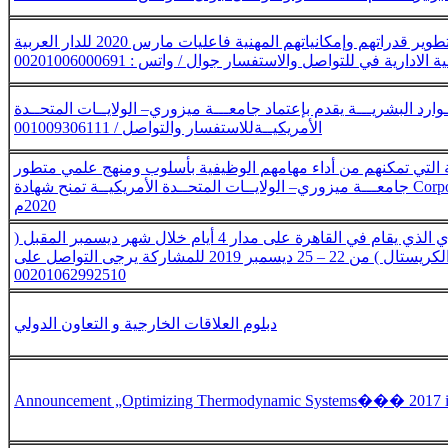
نقدم للطموحين والراغبين في تطوير قدراتهم وإمكانياتهم المهنية فاعليات مارس 2020 للدار العربية
ة الادارية في للتواصل والاستفسار جوال / واتس : 00201006000691
ـوارد البشريـــة يقدم بإعتماد جامعـــة ميزوري– الولايــات المتحــدة
الأمريكيــةللاستفسار والتواصل / 001009306111
التي تمكنهم من أداء مهامهم الوظيفية بأسلوب ومنهج علمي متطور
جامعـــة ميزوري– الولايــات المتحــدة الأمريكيــة تمنح شهادة Corporate Law (قانون الشركات) يناير
2020م
بدء التسجيل لمؤتمر التطوير الإداري الذي يقام في القاهرة على مدار 4 أيام خلال شهر ديسمبر المقبل (
فندق سفير الدقي – قاعة الكريستال ) من 22 – 25 ديسمبر 2019 للمشاركة يرجى التواصل على
00201062992510
دبلوم العلاقات الخارجية و التعاون الدولي
Announcement „Optimizing Thermodynamic Systems��� 2017 in