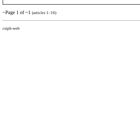
~Page 1 of ~1
(articles 1–16)
csiph-web