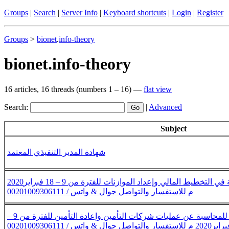
Groups
|
Search
|
Server Info
|
Keyboard shortcuts
|
Login
|
Register
Groups
>
bionet
.
info-theory
bionet.info-theory
16 articles, 16 threads (numbers 1 – 16) —
flat view
Search:
|
Advanced
Subject
شهادة المدير التنفيذي المعتمد
البرنامج التدريبي الأساليب الحديثة في التخطيط المالي وإعداد الموازنات للفترة من 9 – 18 فبراير2020
م للاستفسار والتواصل جوال & واتس / 00201009306111
ورشة عمل الاتجاهات المعاصرة للمحاسبة عن عمليات شركات التأمين وإعادة التأمين للفترة من 9 –