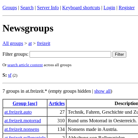
Groups
|
Search
|
Server Info
|
Keyboard shortcuts
|
Login
|
Register
Newsgroups
All groups
>
at
>
freizeit
Filter groups:
Or
search article content
across all groups
S:
sf
(2)
7 groups in at.freizeit.* (empty groups hidden |
show all
)
Group [asc]
Articles
Descriptio
at.freizeit.auto
27
Technik, Fahren, Geschichte und Z
at.freizeit.motorrad
310
Rund ums Motorrad in Oesterreich.
at.freizeit.nonsens
134
Nonsens made in Austria.
at.freizeit.rollenspiele
2
Abhaltung von Rollenspielen.