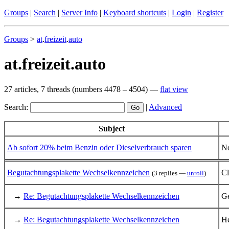
Groups
|
Search
|
Server Info
|
Keyboard shortcuts
|
Login
|
Register
Groups
>
at
.
freizeit
.
auto
at.freizeit.auto
27 articles, 7 threads (numbers 4478 – 4504) —
flat view
Search:
|
Advanced
Subject
Ab sofort 20% beim Benzin oder Dieselverbrauch sparen
N
Begutachtungsplakette Wechselkennzeichen
Cl
(3 replies —
unroll
)
→
Re: Begutachtungsplakette Wechselkennzeichen
Ge
→
Re: Begutachtungsplakette Wechselkennzeichen
He