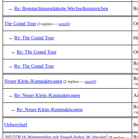
→
Re: Begutachtungsplakette Wechselkennzeichen
R
The Grand Tour
Ot
(3 replies —
unroll
)
→
Re: The Grand Tour
He
→
Re: The Grand Tour
Ot
Ro
→
Re: The Grand Tour
<w
Ro
Neuer Klein-/Kpmpaktwagen
(2 replies —
unroll
)
<w
→
Re: Neuer Klein-/Kpmpaktwagen
An
Ro
→
Re: Neuer Klein-/Kpmpaktwagen
<w
Oelwechsel
Be
Ro
205/55R16 Winterreifen mit Speed-Index W obsolet?
(8 replies —