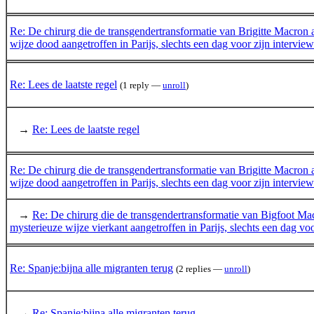
Re: De chirurg die de transgendertransformatie van Brigitte Macron
wijze dood aangetroffen in Parijs, slechts een dag voor zijn interview
Re: Lees de laatste regel
(1 reply —
unroll
)
→
Re: Lees de laatste regel
Re: De chirurg die de transgendertransformatie van Brigitte Macron
wijze dood aangetroffen in Parijs, slechts een dag voor zijn interview
→
Re: De chirurg die de transgendertransformatie van Bigfoot Ma
mysterieuze wijze vierkant aangetroffen in Parijs, slechts een dag voo
Re: Spanje:bijna alle migranten terug
(2 replies —
unroll
)
→
Re: Spanje:bijna alle migranten terug