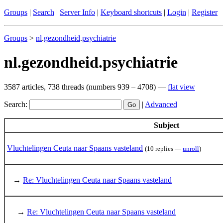
Groups
|
Search
|
Server Info
|
Keyboard shortcuts
|
Login
|
Register
Groups
>
nl
.
gezondheid
.
psychiatrie
nl.gezondheid.psychiatrie
3587 articles, 738 threads (numbers 939 – 4708) —
flat view
Search:
|
Advanced
Subject
Vluchtelingen Ceuta naar Spaans vasteland
(10 replies —
unroll
)
→
Re: Vluchtelingen Ceuta naar Spaans vasteland
→
Re: Vluchtelingen Ceuta naar Spaans vasteland