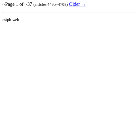
~Page 1 of ~37
Older →
(articles 4495–4708)
csiph-web