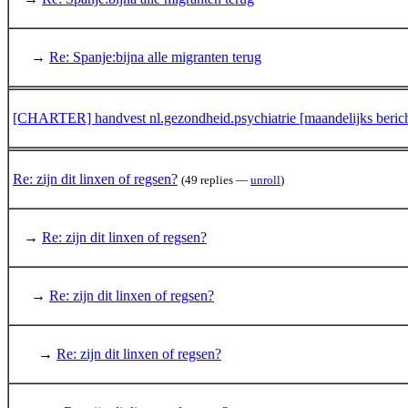
→
Re: Spanje:bijna alle migranten terug
[CHARTER] handvest nl.gezondheid.psychiatrie [maandelijks berich
Re: zijn dit linxen of regsen?
(49 replies —
unroll
)
→
Re: zijn dit linxen of regsen?
→
Re: zijn dit linxen of regsen?
→
Re: zijn dit linxen of regsen?