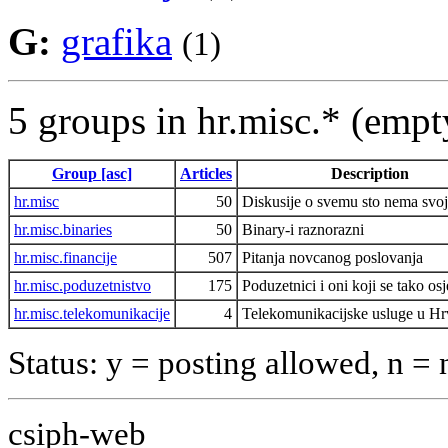
G:
grafika
(1)
5 groups in hr.misc.* (emp
Group [asc]
Articles
Description
hr.misc
50
Diskusije o svemu sto nema svo
hr.misc.binaries
50
Binary-i raznorazni
hr.misc.financije
507
Pitanja novcanog poslovanja
hr.misc.poduzetnistvo
175
Poduzetnici i oni koji se tako os
hr.misc.telekomunikacije
4
Telekomunikacijske usluge u Hr
Status: y = posting allowed, n =
csiph-web