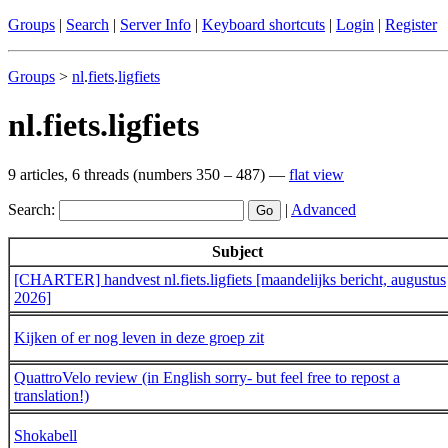
Groups
|
Search
|
Server Info
|
Keyboard shortcuts
|
Login
|
Register
Groups
>
nl
.
fiets
.
ligfiets
nl.fiets.ligfiets
9 articles, 6 threads (numbers 350 – 487) —
flat view
Search:
|
Advanced
Subject
[CHARTER] handvest nl.fiets.ligfiets [maandelijks bericht, augustus
2026]
Kijken of er nog leven in deze groep zit
QuattroVelo review (in English sorry- but feel free to repost a
translation!)
Shokabell