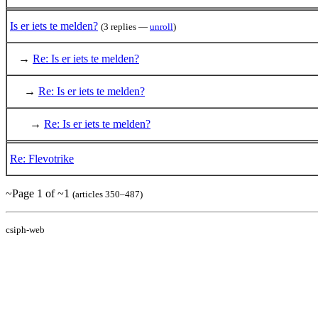
Is er iets te melden?
(3 replies —
unroll
)
→
Re: Is er iets te melden?
→
Re: Is er iets te melden?
→
Re: Is er iets te melden?
Re: Flevotrike
~Page 1 of ~1
(articles 350–487)
csiph-web