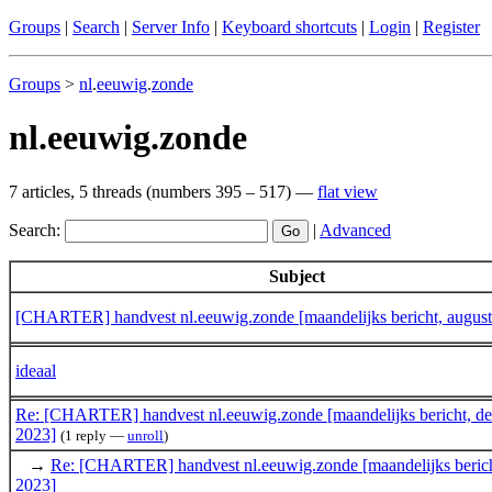
Groups
|
Search
|
Server Info
|
Keyboard shortcuts
|
Login
|
Register
Groups
>
nl
.
eeuwig
.
zonde
nl.eeuwig.zonde
7 articles, 5 threads (numbers 395 – 517) —
flat view
Search:
|
Advanced
Subject
[CHARTER] handvest nl.eeuwig.zonde [maandelijks bericht, august
ideaal
Re: [CHARTER] handvest nl.eeuwig.zonde [maandelijks bericht, d
2023]
(1 reply —
unroll
)
→
Re: [CHARTER] handvest nl.eeuwig.zonde [maandelijks beric
2023]