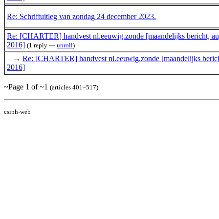
Re: Schriftuitleg van zondag 24 december 2023.
Re: [CHARTER] handvest nl.eeuwig.zonde [maandelijks bericht, au
2016]
(1 reply —
unroll
)
→
Re: [CHARTER] handvest nl.eeuwig.zonde [maandelijks berich
2016]
~Page 1 of ~1
(articles 401–517)
csiph-web