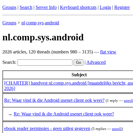
Groups
|
Search
|
Server Info
|
Keyboard shortcuts
|
Login
|
Register
Groups
>
nl
.
comp
.
sys
.
android
nl.comp.sys.android
2026 articles, 120 threads (numbers 980 – 3135) —
flat view
Search:
|
Advanced
Subject
[CHARTER] handvest nl.comp.sys.android [maandelijks bericht, au
2026]
Re: Waar vind ik die Android usenet client ook weer?
(1 reply —
unrol
→
Re: Waar vind ik die Android usenet client ook weer?
ebook reader permissies - geen uitleg gegeven
(5 replies —
unroll
)