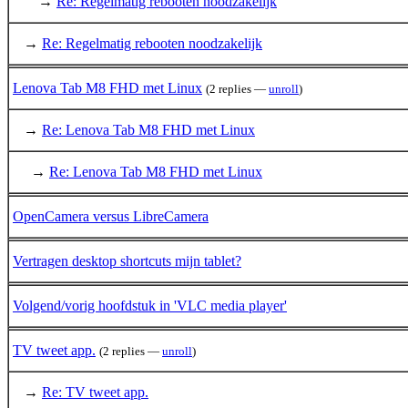
→
Re: Regelmatig rebooten noodzakelijk
→
Re: Regelmatig rebooten noodzakelijk
Lenova Tab M8 FHD met Linux
(2 replies —
unroll
)
→
Re: Lenova Tab M8 FHD met Linux
→
Re: Lenova Tab M8 FHD met Linux
OpenCamera versus LibreCamera
Vertragen desktop shortcuts mijn tablet?
Volgend/vorig hoofdstuk in 'VLC media player'
TV tweet app.
(2 replies —
unroll
)
→
Re: TV tweet app.