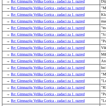
→
Re: Gimnazija Velika Gorica - zadaci za 1. razred
Di
→
Re: Gimnazija Velika Gorica - zadaci za 1. razred
"M
→
Re: Gimnazija Velika Gorica - zadaci za 1. razred
Kl
→
Re: Gimnazija Velika Gorica - zadaci za 1. razred
ma
→
Re: Gimnazija Velika Gorica - zadaci za 1. razred
"te
→
Re: Gimnazija Velika Gorica - zadaci za 1. razred
"S
→
Re: Gimnazija Velika Gorica - zadaci za 1. razred
"Pa
→
Re: Gimnazija Velika Gorica - zadaci za 1. razred
Vik
→
Re: Gimnazija Velika Gorica - zadaci za 1. razred
Mih
→
Re: Gimnazija Velika Gorica - zadaci za 1. razred
An
→
Re: Gimnazija Velika Gorica - zadaci za 1. razred
luc
→
Re: Gimnazija Velika Gorica - zadaci za 1. razred
"M
→
Re: Gimnazija Velika Gorica - zadaci za 1. razred
"L
→
Re: Gimnazija Velika Gorica - zadaci za 1. razred
"R
→
Re: Gimnazija Velika Gorica - zadaci za 1. razred
"Pa
→
Re: Gimnazija Velika Gorica - zadaci za 1. razred
"L