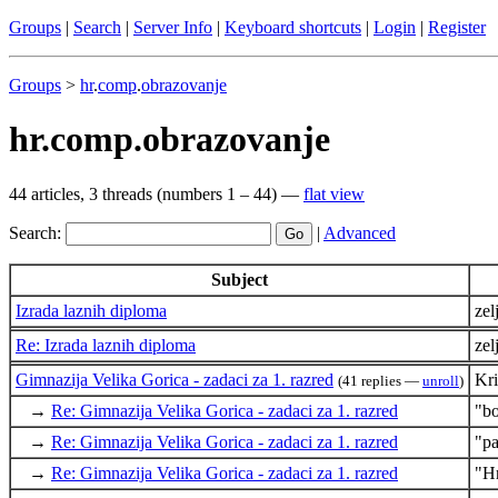
Groups
|
Search
|
Server Info
|
Keyboard shortcuts
|
Login
|
Register
Groups
>
hr
.
comp
.
obrazovanje
hr.comp.obrazovanje
44 articles, 3 threads (numbers 1 – 44) —
flat view
Search:
|
Advanced
Subject
Izrada laznih diploma
zel
Re: Izrada laznih diploma
zel
Gimnazija Velika Gorica - zadaci za 1. razred
Kri
(41 replies —
unroll
)
→
Re: Gimnazija Velika Gorica - zadaci za 1. razred
"b
→
Re: Gimnazija Velika Gorica - zadaci za 1. razred
"pa
→
Re: Gimnazija Velika Gorica - zadaci za 1. razred
"H