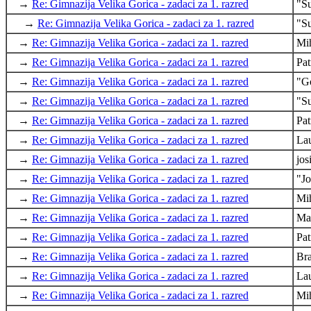
→
Re: Gimnazija Velika Gorica - zadaci za 1. razred
"S
→
Re: Gimnazija Velika Gorica - zadaci za 1. razred
"S
→
Re: Gimnazija Velika Gorica - zadaci za 1. razred
Mih
→
Re: Gimnazija Velika Gorica - zadaci za 1. razred
Pat
→
Re: Gimnazija Velika Gorica - zadaci za 1. razred
"G
→
Re: Gimnazija Velika Gorica - zadaci za 1. razred
"S
→
Re: Gimnazija Velika Gorica - zadaci za 1. razred
Pa
→
Re: Gimnazija Velika Gorica - zadaci za 1. razred
La
→
Re: Gimnazija Velika Gorica - zadaci za 1. razred
jos
→
Re: Gimnazija Velika Gorica - zadaci za 1. razred
"J
→
Re: Gimnazija Velika Gorica - zadaci za 1. razred
Mih
→
Re: Gimnazija Velika Gorica - zadaci za 1. razred
Ma
→
Re: Gimnazija Velika Gorica - zadaci za 1. razred
Pa
→
Re: Gimnazija Velika Gorica - zadaci za 1. razred
Br
→
Re: Gimnazija Velika Gorica - zadaci za 1. razred
Lau
→
Re: Gimnazija Velika Gorica - zadaci za 1. razred
Mih