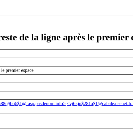
este de la ligne après le premier
s le premier espace
688q$bq6$1@rasp.pasdenom.info>
<vj6kjn$281a$1@cabale.usenet-fr.