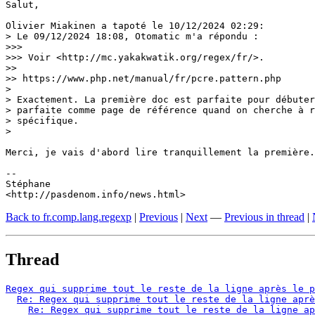
Salut,

Olivier Miakinen a tapoté le 10/12/2024 02:29:

> Le 09/12/2024 18:08, Otomatic m'a répondu :

>>>

>>> Voir <http://mc.yakakwatik.org/regex/fr/>.

>>

>> https://www.php.net/manual/fr/pcre.pattern.php

> 

> Exactement. La première doc est parfaite pour débuter
> parfaite comme page de référence quand on cherche à r
> spécifique.

> 

Merci, je vais d'abord lire tranquillement la première.
-- 

Stéphane

<http://pasdenom.info/news.html>
Back to fr.comp.lang.regexp
|
Previous
|
Next
—
Previous in thread
|
Thread
Regex qui supprime tout le reste de la ligne après le p
Re: Regex qui supprime tout le reste de la ligne aprè
Re: Regex qui supprime tout le reste de la ligne ap