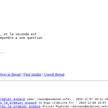
, et la seconde est

épondre à une question

..

Next in thread
|
Find similar
|
Unroll thread
remier espace
yamo' <news@pasdenom.info> - 2024-12-07 20:12 +0
s le premier espace
Jo Engo <yl@icite.fr> - 2024-12-08 10:07 
rès le premier espace
Olivier Miakinen <om+news@miakinen.net