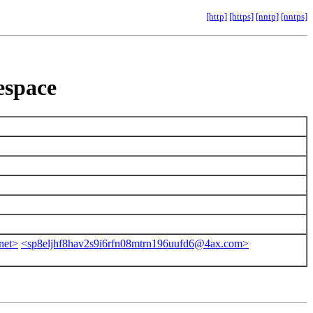
[http]
[https]
[nntp]
[nntps]
 espace
net>
<sp8eljhf8hav2s9i6rfn08mtrn196uufd6@4ax.com>