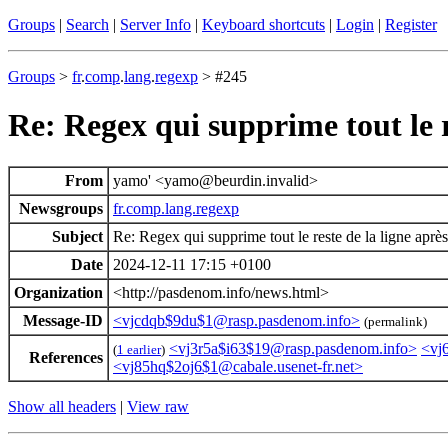
Groups
|
Search
|
Server Info
|
Keyboard shortcuts
|
Login
|
Register
Groups
>
fr
.
comp
.
lang
.
regexp
> #245
Re: Regex qui supprime tout le r
From
yamo' <yamo@beurdin.invalid>
Newsgroups
fr.comp.lang.regexp
Subject
Re: Regex qui supprime tout le reste de la ligne aprè
Date
2024-12-11 17:15 +0100
Organization
<http://pasdenom.info/news.html>
Message-ID
<vjcdqb$9du$1@rasp.pasdenom.info>
(permalink)
<vj3r5a$i63$19@rasp.pasdenom.info>
<vj
(
1 earlier
)
References
<vj85hq$2oj6$1@cabale.usenet-fr.net>
Show all headers
|
View raw