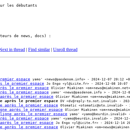
ur les débutants

teurs de news, docs) :

Next in thread
|
Find similar
|
Unroll thread
remier espace
yamo' <news@pasdenom.info> - 2024-12-07 20:12 +0
s le premier espace
Jo Engo <yl@icite.fr> - 2024-12-08 10:07 
rès le premier espace
Olivier Miakinen <om+news@miakinen.net
rès le premier espace
yamo' <news@pasdenom.info > - 2024-12-
après le premier espace
Olivier Miakinen <om+news@miakinen.n
e après le premier espace
DV <dv@reply-to.not.invalid> - 202
e après le premier espace
Otomatic <otomatic@oto.invalid> - 
gne après le premier espace
Olivier Miakinen <om+news@miakin
ligne après le premier espace
yamo' <yamo@beurdin.invalid> 
rès le premier espace
yamo' <yamo@beurdin.invalid> - 2024-12
après le premier espace
Jo Engo <yl@icite.fr> - 2024-12-14 2
e après le premier espace
Olivier Miakinen <om+news@miakinen