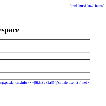
[http]
[https]
[nntp]
[nntps]
 espace
sp.pasdenom.info>
<vj6kjn$281a$1@cabale.usenet-fr.net>