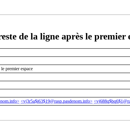
este de la ligne après le premier
s le premier espace
om.info>
<vj3r5a$i63$19@rasp.pasdenom.info>
<vj688q$bq6$1@ra