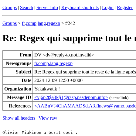
Groups
|
Search
|
Server Info
|
Keyboard shortcuts
|
Login
|
Register
Groups
>
fr
.
comp
.
lang
.
regexp
> #242
Re: Regex qui supprime tout le r
From
DV <dv@reply-to.not.invalid>
Newsgroups
fr.comp.lang.regexp
Subject
Re: Regex qui supprime tout le reste de la ligne aprè
Date
2024-12-09 12:50 +0000
Organization
Yakakwatik !
Message-ID
<vj6p2t$a3k$1@rasp.pasdenom.info>
(permalink)
References
<AABnVJ4ChAMAADSd.A3.flnews@yamo.pasden
Show all headers
|
View raw
Olivier Miakinen a écrit ceci :
