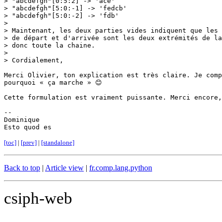
> "abcdefgh"[0:5:2] -> 'ace'

> "abcdefgh"[5:0:-1] -> 'fedcb'

> "abcdefgh"[5:0:-2] -> 'fdb'

> 

> Maintenant, les deux parties vides indiquent que les 
> de départ et d'arrivée sont les deux extrémités de la
> donc toute la chaine.

> 

> Cordialement,

Merci Olivier, ton explication est très claire. Je comp
pourquoi « ça marche » 😊

Cette formulation est vraiment puissante. Merci encore,

-- 

Dominique

Esto quod es
[toc]
|
[prev]
|
[standalone]
Back to top
|
Article view
|
fr.comp.lang.python
csiph-web