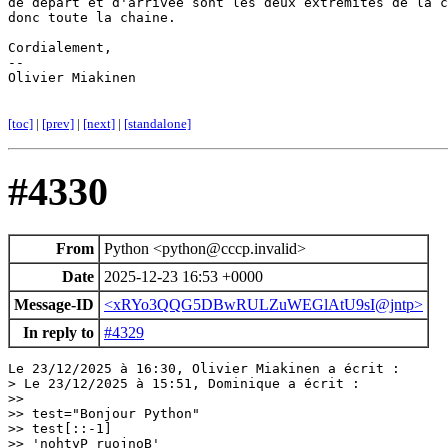
de départ et d'arrivée sont les deux extrémités de la c
donc toute la chaine.

Cordialement,

-- 

Olivier Miakinen

[toc]
|
[prev]
|
[next]
|
[standalone]
#4330
From
Python <python@cccp.invalid>
Date
2025-12-23 16:53 +0000
Message-ID
<xRYo3QQG5DBwRULZuWEGlAtU9sI@jntp>
In reply to
#4329
Le 23/12/2025 à 16:30, Olivier Miakinen a écrit :

> Le 23/12/2025 à 15:51, Dominique a écrit :

>> 

>> test="Bonjour Python"

>> test[::-1]

>> 'nohtyP ruojnoB'
