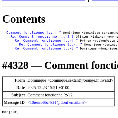
Contents
Comment fonctionne [::-] ?
Dominique <dominique.sextant@
Re: Comment fonctionne [::-] ?
Olivier Miakinen <om+n
Re: Comment fonctionne [::-] ?
Python <python@cccp.
Re: Comment fonctionne [::-] ?
Dominique <dominiq
Re: Comment fonctionne [::-] ?
Dominique <dominique
#4328 — Comment fonction
From
Dominique <dominique.sextant@orange.fr.invalid>
Date
2025-12-23 15:51 +0100
Subject
Comment fonctionne [::-] ?
Message-ID
<10ieaa6$bc4s$1@dont-email.me>
Bonjour,
