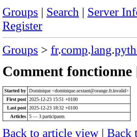
Groups
|
Search
|
Server Inf
Register
Groups
>
fr
.
comp
.
lang
.
pyt
Comment fonctionne [
Started by
Dominique <dominique.sextant@orange.fr.invalid>
First post
2025-12-23 15:51 +0100
Last post
2025-12-23 18:32 +0100
Articles
5 — 3 participants
Back to article view
|
Back 