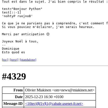
Tout est dans le sujet. J'ai bien compris le résultat :

test="Bonjour Python"

test[::-1]

'nohtyP ruojnoB'

Ce que je ne parviens pas à comprendre, c'est comment f
Si vous pouviez m'éclairer, j'en serais heureux.

Merci par anticipation 😊

Joyeux Noël à tous,

-- 

Dominique

[toc]
|
[next]
|
[standalone]
#4329
From
Olivier Miakinen <om+news@miakinen.net>
Date
2025-12-23 16:30 +0100
Message-ID
<10iecji$f1v$1@cabale.usenet-fr.net>