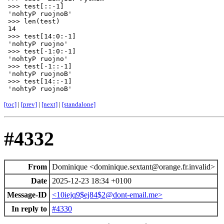
 >>> test[::-1]

 'nohtyP ruojnoB'

 >>> len(test)

 14

 >>> test[14:0:-1]

 'nohtyP ruojno'

 >>> test[-1:0:-1]

 'nohtyP ruojno'

 >>> test[-1::-1]

 'nohtyP ruojnoB'

 >>> test[14::-1]

[toc]
|
[prev]
|
[next]
|
[standalone]
#4332
From
Dominique <dominique.sextant@orange.fr.invalid>
Date
2025-12-23 18:34 +0100
Message-ID
<10iejq9$ej84$2@dont-email.me>
In reply to
#4330