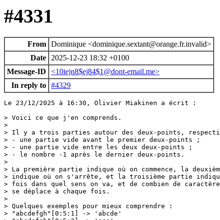
#4331
From
Dominique <dominique.sextant@orange.fr.invalid>
Date
2025-12-23 18:32 +0100
Message-ID
<10iejn8$ej84$1@dont-email.me>
In reply to
#4329
Le 23/12/2025 à 16:30, Olivier Miakinen a écrit :

> Voici ce que j'en comprends.

> 

> Il y a trois parties autour des deux-points, respecti
> - une partie vide avant le premier deux-points ;

> - une partie vide entre les deux deux-points ;

> - le nombre -1 après le dernier deux-points.

> 

> La première partie indique où on commence, la deuxièm
> indique où on s'arrête, et la troisième partie indiqu
> fois dans quel sens on va, et de combien de caractère
> se déplace à chaque fois.

> 

> Quelques exemples pour mieux comprendre :

> "abcdefgh"[0:5:1] -> 'abcde'
