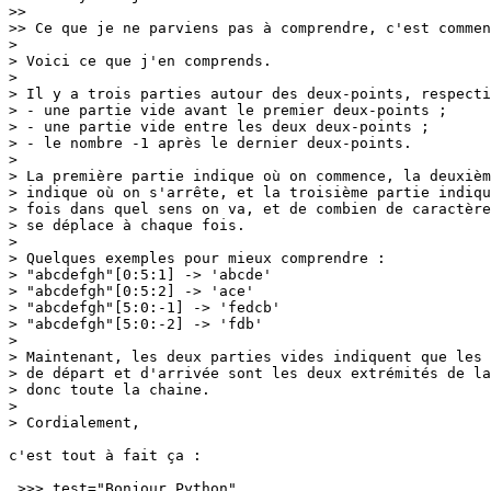
>> 

>> Ce que je ne parviens pas à comprendre, c'est commen
> 

> Voici ce que j'en comprends.

> 

> Il y a trois parties autour des deux-points, respecti
> - une partie vide avant le premier deux-points ;

> - une partie vide entre les deux deux-points ;

> - le nombre -1 après le dernier deux-points.

> 

> La première partie indique où on commence, la deuxièm
> indique où on s'arrête, et la troisième partie indiqu
> fois dans quel sens on va, et de combien de caractère
> se déplace à chaque fois.

> 

> Quelques exemples pour mieux comprendre :

> "abcdefgh"[0:5:1] -> 'abcde'

> "abcdefgh"[0:5:2] -> 'ace'

> "abcdefgh"[5:0:-1] -> 'fedcb'

> "abcdefgh"[5:0:-2] -> 'fdb'

> 

> Maintenant, les deux parties vides indiquent que les 
> de départ et d'arrivée sont les deux extrémités de la
> donc toute la chaine.

> 

> Cordialement,

c'est tout à fait ça :

 >>> test="Bonjour Python"
