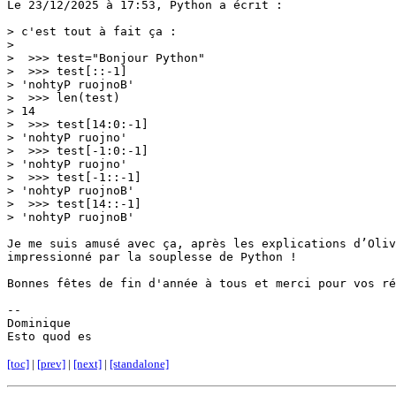
Le 23/12/2025 à 17:53, Python a écrit :

> c'est tout à fait ça :

> 

>  >>> test="Bonjour Python"

>  >>> test[::-1]

> 'nohtyP ruojnoB'

>  >>> len(test)

> 14

>  >>> test[14:0:-1]

> 'nohtyP ruojno'

>  >>> test[-1:0:-1]

> 'nohtyP ruojno'

>  >>> test[-1::-1]

> 'nohtyP ruojnoB'

>  >>> test[14::-1]

> 'nohtyP ruojnoB'

Je me suis amusé avec ça, après les explications d’Oliv
impressionné par la souplesse de Python !

Bonnes fêtes de fin d'année à tous et merci pour vos ré
-- 

Dominique

Esto quod es
[toc]
|
[prev]
|
[next]
|
[standalone]