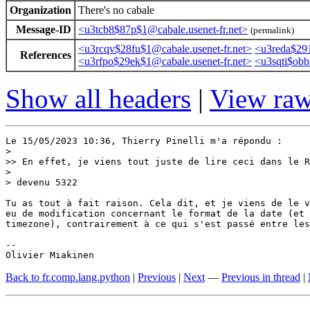
Organization
There's no cabale
Message-ID
<u3tcb8$87p$1@cabale.usenet-fr.net>
(permalink)
<u3rcqv$28fu$1@cabale.usenet-fr.net>
<u3reda$291
References
<u3rfpo$29ek$1@cabale.usenet-fr.net>
<u3sqti$obb
Show all headers
|
View ra
Le 15/05/2023 10:36, Thierry Pinelli m'a répondu :

> 

>> En effet, je viens tout juste de lire ceci dans le R
> 

> devenu 5322

Tu as tout à fait raison. Cela dit, et je viens de le v
eu de modification concernant le format de la date (et 
timezone), contrairement à ce qui s'est passé entre les
-- 

Olivier Miakinen
Back to fr.comp.lang.python
|
Previous
|
Next
—
Previous in thread
|