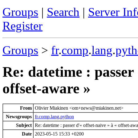
Groups
|
Search
|
Server Inf
Register
Groups
>
fr
.
comp
.
lang
.
pyt
Re: datetime : passer 
offset-aware »
From
Olivier Miakinen <om+news@miakinen.net>
Newsgroups
fr.comp.lang.python
Subject
Re: datetime : passer d'« offset-naive » à « offset-aw
Date
2023-05-15 15:33 +0200