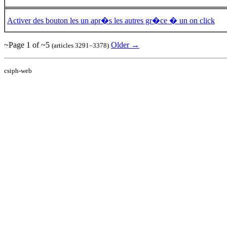
Activer des bouton les un apr�s les autres gr�ce � un on click
~Page 1 of ~5
Older →
(articles 3291–3378)
csiph-web