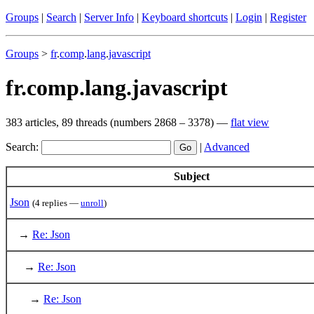
Groups
|
Search
|
Server Info
|
Keyboard shortcuts
|
Login
|
Register
Groups
>
fr
.
comp
.
lang
.
javascript
fr.comp.lang.javascript
383 articles, 89 threads (numbers 2868 – 3378) —
flat view
Search:
|
Advanced
Subject
Json
(4 replies —
unroll
)
→
Re: Json
→
Re: Json
→
Re: Json