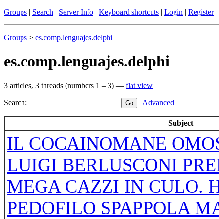
Groups
|
Search
|
Server Info
|
Keyboard shortcuts
|
Login
|
Register
Groups
>
es
.
comp
.
lenguajes
.
delphi
es.comp.lenguajes.delphi
3 articles, 3 threads (numbers 1 – 3) —
flat view
Search:
|
Advanced
Subject
IL COCAINOMANE OMO
LUIGI BERLUSCONI PRE
MEGA CAZZI IN CULO. H
PEDOFILO SPAPPOLA M