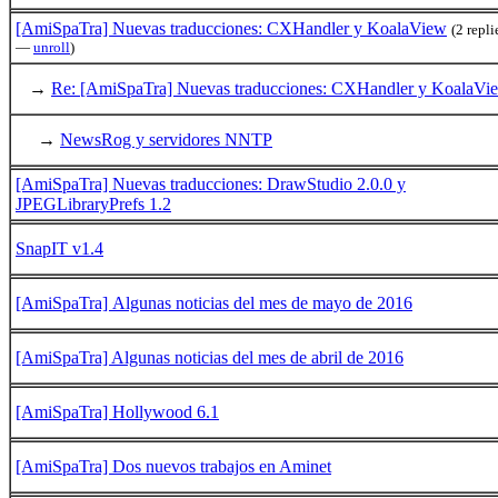
[AmiSpaTra] Nuevas traducciones: CXHandler y KoalaView
(2 repli
—
unroll
)
→
Re: [AmiSpaTra] Nuevas traducciones: CXHandler y KoalaVi
→
NewsRog y servidores NNTP
[AmiSpaTra] Nuevas traducciones: DrawStudio 2.0.0 y
JPEGLibraryPrefs 1.2
SnapIT v1.4
[AmiSpaTra] Algunas noticias del mes de mayo de 2016
[AmiSpaTra] Algunas noticias del mes de abril de 2016
[AmiSpaTra] Hollywood 6.1
[AmiSpaTra] Dos nuevos trabajos en Aminet