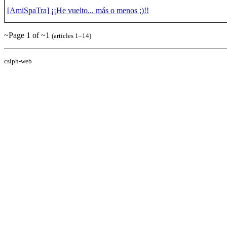
[AmiSpaTra] ¡¡He vuelto... más o menos ;)!!
~Page 1 of ~1
(articles 1–14)
csiph-web