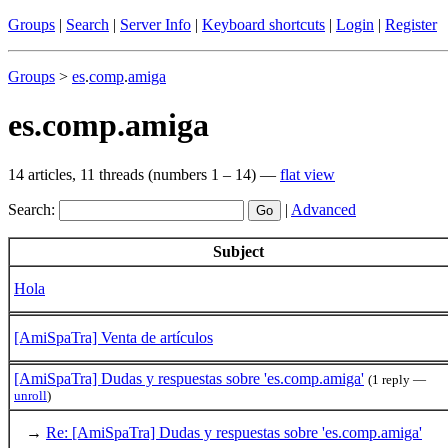
Groups
|
Search
|
Server Info
|
Keyboard shortcuts
|
Login
|
Register
Groups
>
es
.
comp
.
amiga
es.comp.amiga
14 articles, 11 threads (numbers 1 – 14) —
flat view
Search:
|
Advanced
Subject
Hola
[AmiSpaTra] Venta de artículos
[AmiSpaTra] Dudas y respuestas sobre 'es.comp.amiga'
(1 reply —
unroll
)
→
Re: [AmiSpaTra] Dudas y respuestas sobre 'es.comp.amiga'