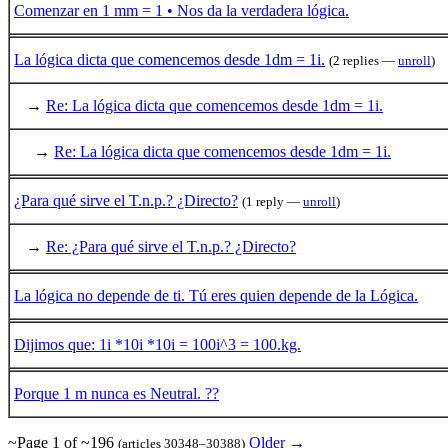
Comenzar en 1 mm = 1 • Nos da la verdadera lógica.
La lógica dicta que comencemos desde 1dm = 1i.
(2 replies —
unroll
)
→
Re: La lógica dicta que comencemos desde 1dm = 1i.
→
Re: La lógica dicta que comencemos desde 1dm = 1i.
¿Para qué sirve el T.n.p.? ¿Directo?
(1 reply —
unroll
)
→
Re: ¿Para qué sirve el T.n.p.? ¿Directo?
La lógica no depende de ti. Tú eres quien depende de la Lógica.
Dijimos que: 1i *10i *10i = 100i^3 = 100.kg.
Porque 1 m nunca es Neutral. ??
~Page 1 of ~196
Older →
(articles 30348–30388)