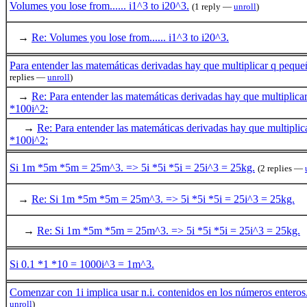
Volumes you lose from...... i1^3 to i20^3.
(1 reply —
unroll
)
→
Re: Volumes you lose from...... i1^3 to i20^3.
Para entender las matemáticas derivadas hay que multiplicar q peque
replies —
unroll
)
→
Re: Para entender las matemáticas derivadas hay que multiplica
*100i^2:
→
Re: Para entender las matemáticas derivadas hay que multiplic
*100i^2:
Si 1m *5m *5m = 25m^3. => 5i *5i *5i = 25i^3 = 25kg.
(2 replies —
→
Re: Si 1m *5m *5m = 25m^3. => 5i *5i *5i = 25i^3 = 25kg.
→
Re: Si 1m *5m *5m = 25m^3. => 5i *5i *5i = 25i^3 = 25kg.
Si 0.1 *1 *10 = 1000i^3 = 1m^3.
Comenzar con 1i implica usar n.i. contenidos en los números enteros
unroll
)