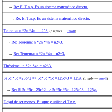
→
Re: El T.n.p. Es un sistema matemático directo.
→
Re: El T.n.p. Es un sistema matemático directo.
Teorema: n *2n *4n = n2^3.
(2 replies —
unroll
)
→
Re: Teorema: n *2n *4n = n2^3.
→
Re: Teorema: n *2n *4n = n2^3.
Théorème : n *2n *4n = n2^3.
Si 5c *5c =25c^2 => 5c*5c *5c =125c^3 = 125g.
(1 reply —
unroll
)
→
Re: Si 5c *5c =25c^2 => 5c*5c *5c =125c^3 = 125g.
Dejad de ser monos. Busque y utilice el T.n.p.