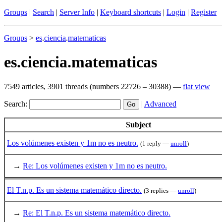
Groups
|
Search
|
Server Info
|
Keyboard shortcuts
|
Login
|
Register
Groups
>
es
.
ciencia
.
matematicas
es.ciencia.matematicas
7549 articles, 3901 threads (numbers 22726 – 30388) —
flat view
Search:
|
Advanced
Subject
Los volúmenes existen y 1m no es neutro.
(1 reply —
unroll
)
→
Re: Los volúmenes existen y 1m no es neutro.
El T.n.p. Es un sistema matemático directo.
(3 replies —
unroll
)
→
Re: El T.n.p. Es un sistema matemático directo.