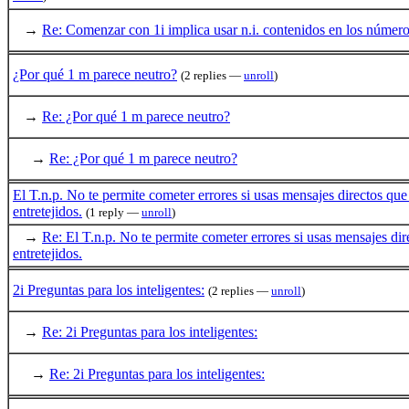
→
Re: Comenzar con 1i implica usar n.i. contenidos en los número
¿Por qué 1 m parece neutro?
(2 replies —
unroll
)
→
Re: ¿Por qué 1 m parece neutro?
→
Re: ¿Por qué 1 m parece neutro?
El T.n.p. No te permite cometer errores si usas mensajes directos que
entretejidos.
(1 reply —
unroll
)
→
Re: El T.n.p. No te permite cometer errores si usas mensajes dir
entretejidos.
2i Preguntas para los inteligentes:
(2 replies —
unroll
)
→
Re: 2i Preguntas para los inteligentes:
→
Re: 2i Preguntas para los inteligentes: