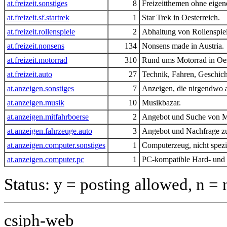
at.freizeit.sonstiges
8
Freizeitthemen ohne eige
at.freizeit.sf.startrek
1
Star Trek in Oesterreich.
at.freizeit.rollenspiele
2
Abhaltung von Rollenspie
at.freizeit.nonsens
134
Nonsens made in Austria.
at.freizeit.motorrad
310
Rund ums Motorrad in Oes
at.freizeit.auto
27
Technik, Fahren, Geschic
at.anzeigen.sonstiges
7
Anzeigen, die nirgendwo a
at.anzeigen.musik
10
Musikbazar.
at.anzeigen.mitfahrboerse
2
Angebot und Suche von Mi
at.anzeigen.fahrzeuge.auto
3
Angebot und Nachfrage 
at.anzeigen.computer.sonstiges
1
Computerzeug, nicht spezi
at.anzeigen.computer.pc
1
PC-kompatible Hard- und 
Status: y = posting allowed, n =
csiph-web