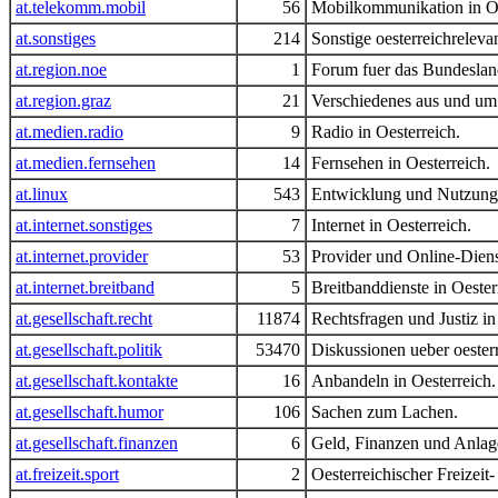
at.telekomm.mobil
56
Mobilkommunikation in Oe
at.sonstiges
214
Sonstige oesterreichrelev
at.region.noe
1
Forum fuer das Bundesland
at.region.graz
21
Verschiedenes aus und u
at.medien.radio
9
Radio in Oesterreich.
at.medien.fernsehen
14
Fernsehen in Oesterreich.
at.linux
543
Entwicklung und Nutzung
at.internet.sonstiges
7
Internet in Oesterreich.
at.internet.provider
53
Provider und Online-Diens
at.internet.breitband
5
Breitbanddienste in Oester
at.gesellschaft.recht
11874
Rechtsfragen und Justiz in
at.gesellschaft.politik
53470
Diskussionen ueber oesterr
at.gesellschaft.kontakte
16
Anbandeln in Oesterreich.
at.gesellschaft.humor
106
Sachen zum Lachen.
at.gesellschaft.finanzen
6
Geld, Finanzen und Anlage
at.freizeit.sport
2
Oesterreichischer Freizeit-