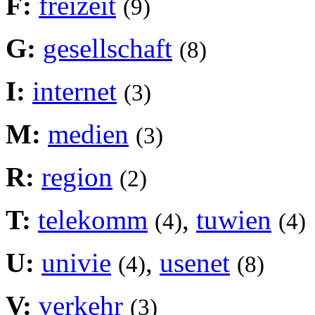
F:
freizeit
(9)
G:
gesellschaft
(8)
I:
internet
(3)
M:
medien
(3)
R:
region
(2)
T:
telekomm
,
tuwien
(4)
(4)
U:
univie
,
usenet
(4)
(8)
V:
verkehr
(3)