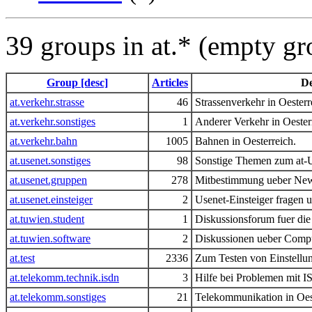
39 groups in at.* (empty g
Group [desc]
Articles
De
at.verkehr.strasse
46
Strassenverkehr in Oesterr
at.verkehr.sonstiges
1
Anderer Verkehr in Oester
at.verkehr.bahn
1005
Bahnen in Oesterreich.
at.usenet.sonstiges
98
Sonstige Themen zum at-U
at.usenet.gruppen
278
Mitbestimmung ueber News
at.usenet.einsteiger
2
Usenet-Einsteiger fragen 
at.tuwien.student
1
Diskussionsforum fuer di
at.tuwien.software
2
Diskussionen ueber Comp
at.test
2336
Zum Testen von Einstell
at.telekomm.technik.isdn
3
Hilfe bei Problemen mit I
at.telekomm.sonstiges
21
Telekommunikation in Oes