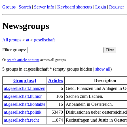
Groups
|
Search
|
Server Info
|
Keyboard shortcuts
|
Login
|
Register
Newsgroups
All groups
>
at
>
gesellschaft
Filter groups:
Or
search article content
across all groups
5 groups in at.gesellschaft.* (empty groups hidden |
show all
)
Group [asc]
Articles
Description
at.gesellschaft.finanzen
6
Geld, Finanzen und Anlagen in Oe
at.gesellschaft.humor
106
Sachen zum Lachen.
at.gesellschaft.kontakte
16
Anbandeln in Oesterreich.
at.gesellschaft.politik
53470
Diskussionen ueber oesterreichisch
at.gesellschaft.recht
11874
Rechtsfragen und Justiz in Oesterr