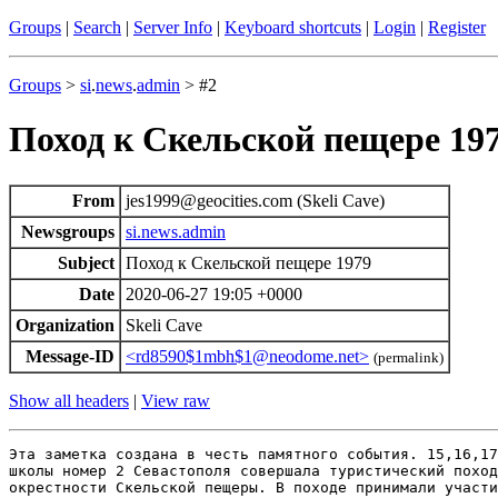
Groups
|
Search
|
Server Info
|
Keyboard shortcuts
|
Login
|
Register
Groups
>
si
.
news
.
admin
> #2
Поход к Скельской пещере 19
From
jes1999@geocities.com (Skeli Cave)
Newsgroups
si.news.admin
Subject
Поход к Скельской пещере 1979
Date
2020-06-27 19:05 +0000
Organization
Skeli Cave
Message-ID
<rd8590$1mbh$1@neodome.net>
(permalink)
Show all headers
|
View raw
Эта заметка создана в честь памятного события. 15,16,17
школы номер 2 Севастополя совершала туристический поход
окрестности Скельской пещеры. В походе принимали участи