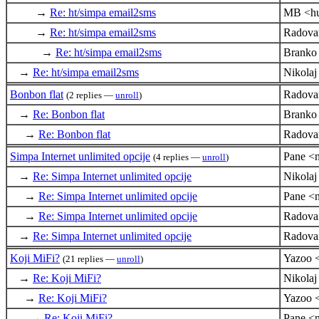
→
Re: ht/simpa email2sms
MB <hu
→
Re: ht/simpa email2sms
Radova
→
Re: ht/simpa email2sms
Branko
→
Re: ht/simpa email2sms
Nikola
Bonbon flat
Radova
(2 replies —
unroll
)
→
Re: Bonbon flat
Branko
→
Re: Bonbon flat
Radova
Simpa Internet unlimited opcije
Pane <n
(4 replies —
unroll
)
→
Re: Simpa Internet unlimited opcije
Nikola
→
Re: Simpa Internet unlimited opcije
Pane <n
→
Re: Simpa Internet unlimited opcije
Radova
→
Re: Simpa Internet unlimited opcije
Radova
Koji MiFi?
Yazoo 
(21 replies —
unroll
)
→
Re: Koji MiFi?
Nikola
→
Re: Koji MiFi?
Yazoo 
→
Re: Koji MiFi?
Pane <n