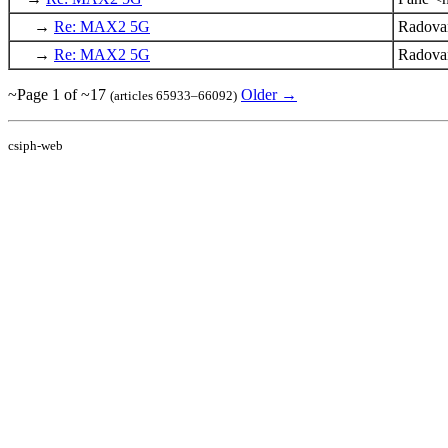
→
Re: MAX2 5G
Radova
→
Re: MAX2 5G
Radova
~Page 1 of ~17
Older →
(articles 65933–66092)
csiph-web