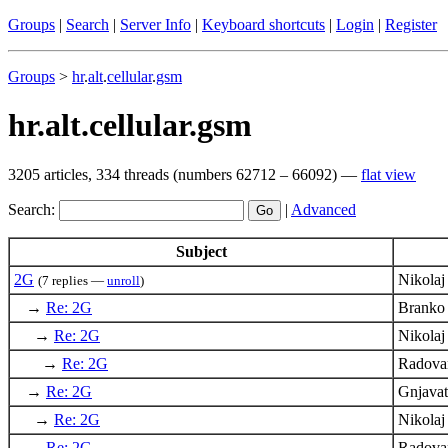
Groups
|
Search
|
Server Info
|
Keyboard shortcuts
|
Login
|
Register
Groups
>
hr
.
alt
.
cellular
.
gsm
hr.alt.cellular.gsm
3205 articles, 334 threads (numbers 62712 – 66092) —
flat view
Search:
|
Advanced
Subject
2G
Nikola
(7 replies —
unroll
)
→
Re: 2G
Branko
→
Re: 2G
Nikola
→
Re: 2G
Radova
→
Re: 2G
Gnjava
→
Re: 2G
Nikola
→
Re: 2G
Radova