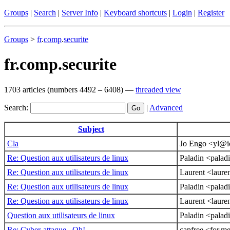
Groups
|
Search
|
Server Info
|
Keyboard shortcuts
|
Login
|
Register
Groups
>
fr
.
comp
.
securite
fr.comp.securite
1703 articles (numbers 4492 – 6408) —
threaded view
Search:
|
Advanced
Subject
Cla
Jo Engo <yl@ic
Re: Question aux utilisateurs de linux
Paladin <palad
Re: Question aux utilisateurs de linux
Laurent <laure
Re: Question aux utilisateurs de linux
Paladin <palad
Re: Question aux utilisateurs de linux
Laurent <laure
Question aux utilisateurs de linux
Paladin <palad
Re: Cyber-attaque...Oh!
capfree <for.m