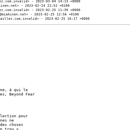
ez.com.invalid> - 2023-03-04 14:13 +0000
kinen.net> - 2023-02-24 22:52 +0100
ez.com.invalid> - 2023-02-25 11:39 +0000
@miakinen.net> - 2023-02-25 12:56 +0100
raillez.com.invalid> - 2023-02-25 16:17 +0000
ne, à qui le

es, Beyond Fear

lection pour

nes ne 

des choses
