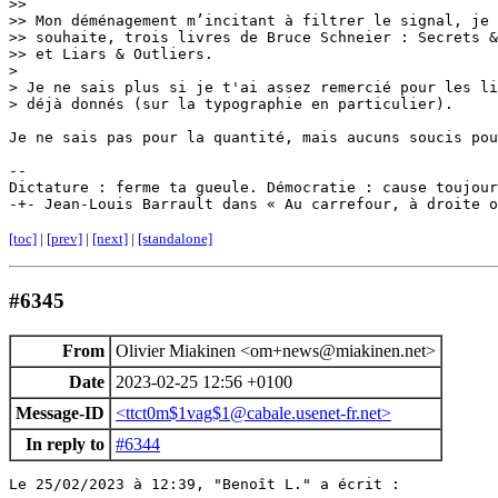
>> 

>> Mon déménagement m’incitant à filtrer le signal, je 
>> souhaite, trois livres de Bruce Schneier : Secrets &
>> et Liars & Outliers.

>

> Je ne sais plus si je t'ai assez remercié pour les li
> déjà donnés (sur la typographie en particulier).

Je ne sais pas pour la quantité, mais aucuns soucis pou
-- 

Dictature : ferme ta gueule. Démocratie : cause toujour
[toc]
|
[prev]
|
[next]
|
[standalone]
#6345
From
Olivier Miakinen <om+news@miakinen.net>
Date
2023-02-25 12:56 +0100
Message-ID
<ttct0m$1vag$1@cabale.usenet-fr.net>
In reply to
#6344
Le 25/02/2023 à 12:39, "Benoît L." a écrit :
