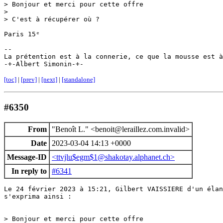
> Bonjour et merci pour cette offre

>

> C'est à récupérer où ?

Paris 15ᵉ

-- 

La prétention est à la connerie, ce que la mousse est à
[toc]
|
[prev]
|
[next]
|
[standalone]
#6350
From
"Benoît L." <benoit@leraillez.com.invalid>
Date
2023-03-04 14:13 +0000
Message-ID
<ttvjlu$egm$1@shakotay.alphanet.ch>
In reply to
#6341
Le 24 février 2023 à 15:21, Gilbert VAISSIERE d'un élan
s'exprima ainsi :

> Bonjour et merci pour cette offre
