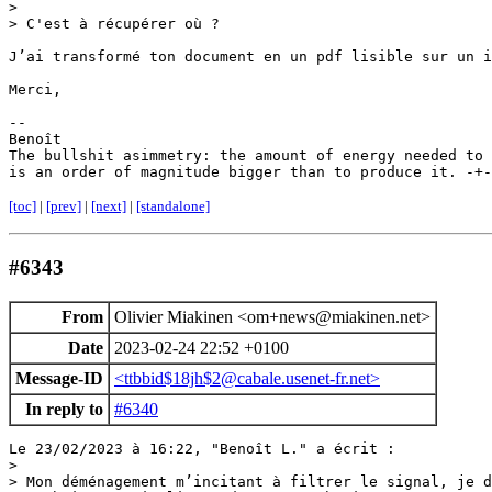
>

> C'est à récupérer où ?

J’ai transformé ton document en un pdf lisible sur un i
Merci,

-- 

Benoît

The bullshit asimmetry: the amount of energy needed to 
[toc]
|
[prev]
|
[next]
|
[standalone]
#6343
From
Olivier Miakinen <om+news@miakinen.net>
Date
2023-02-24 22:52 +0100
Message-ID
<ttbbid$18jh$2@cabale.usenet-fr.net>
In reply to
#6340
Le 23/02/2023 à 16:22, "Benoît L." a écrit :

> 

> Mon déménagement m’incitant à filtrer le signal, je d