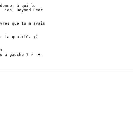
donne, à qui le

 Lies, Beyond Fear

vres que tu m'avais

r la qualité. ;)

s. 
