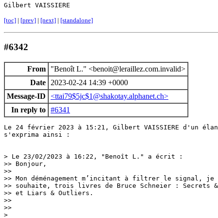
Gilbert VAISSIERE
[toc]
|
[prev]
|
[next]
|
[standalone]
#6342
From
"Benoît L." <benoit@leraillez.com.invalid>
Date
2023-02-24 14:39 +0000
Message-ID
<ttai79$5jc$1@shakotay.alphanet.ch>
In reply to
#6341
Le 24 février 2023 à 15:21, Gilbert VAISSIERE d'un élan
s'exprima ainsi :

> Le 23/02/2023 à 16:22, "Benoît L." a écrit :

>> Bonjour,

>> 

>> Mon déménagement m’incitant à filtrer le signal, je 
>> souhaite, trois livres de Bruce Schneier : Secrets &
>> et Liars & Outliers.

>> 

>> 

>
