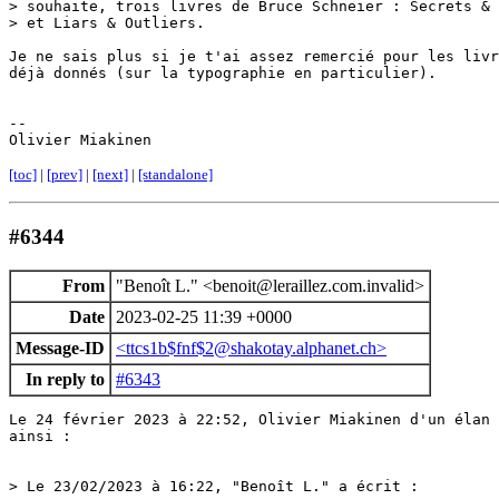
> souhaite, trois livres de Bruce Schneier : Secrets & 
> et Liars & Outliers.

Je ne sais plus si je t'ai assez remercié pour les livr
déjà donnés (sur la typographie en particulier).

-- 

Olivier Miakinen
[toc]
|
[prev]
|
[next]
|
[standalone]
#6344
From
"Benoît L." <benoit@leraillez.com.invalid>
Date
2023-02-25 11:39 +0000
Message-ID
<ttcs1b$fnf$2@shakotay.alphanet.ch>
In reply to
#6343
Le 24 février 2023 à 22:52, Olivier Miakinen d'un élan 
ainsi :

> Le 23/02/2023 à 16:22, "Benoît L." a écrit :
