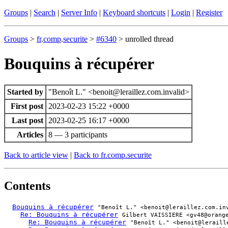
Groups
|
Search
|
Server Info
|
Keyboard shortcuts
|
Login
|
Register
Groups
>
fr
.
comp
.
securite
>
#6340
> unrolled thread
Bouquins à récupérer
Started by
"Benoît L." <benoit@leraillez.com.invalid>
First post
2023-02-23 15:22 +0000
Last post
2023-02-25 16:17 +0000
Articles
8 — 3 participants
Back to article view
|
Back to fr.comp.securite
Contents
Bouquins à récupérer
"Benoît L." <benoit@leraillez.com.in
Re: Bouquins à récupérer
Gilbert VAISSIERE <gv48@orang
Re: Bouquins à récupérer
"Benoît L." <benoit@leraill