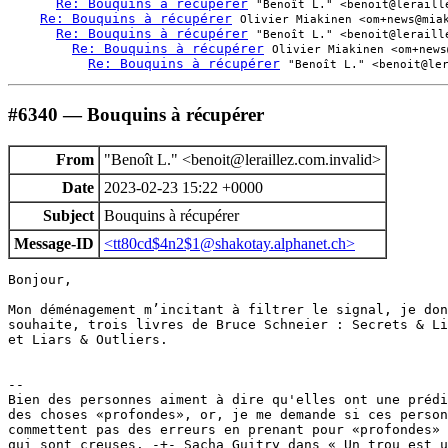
Re: Bouquins à récupérer
"Benoît L." <benoit@leraill
Re: Bouquins à récupérer
Olivier Miakinen <om+news@mia
Re: Bouquins à récupérer
"Benoît L." <benoit@leraill
Re: Bouquins à récupérer
Olivier Miakinen <om+news
Re: Bouquins à récupérer
"Benoît L." <benoit@le
#6340 — Bouquins à récupérer
From
"Benoît L." <benoit@leraillez.com.invalid>
Date
2023-02-23 15:22 +0000
Subject
Bouquins à récupérer
Message-ID
<tt80cd$4n2$1@shakotay.alphanet.ch>
Bonjour,

Mon déménagement m’incitant à filtrer le signal, je don
souhaite, trois livres de Bruce Schneier : Secrets & Li
et Liars & Outliers.

-- 

Bien des personnes aiment à dire qu'elles ont une prédi
des choses «profondes», or, je me demande si ces person
commettent pas des erreurs en prenant pour «profondes» 