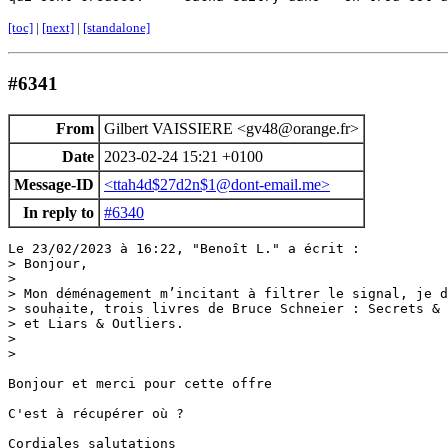
[toc]
|
[next]
|
[standalone]
#6341
From
Gilbert VAISSIERE <gv48@orange.fr>
Date
2023-02-24 15:21 +0100
Message-ID
<ttah4d$27d2n$1@dont-email.me>
In reply to
#6340
Le 23/02/2023 à 16:22, "Benoît L." a écrit :

> Bonjour,

> 

> Mon déménagement m’incitant à filtrer le signal, je d
> souhaite, trois livres de Bruce Schneier : Secrets & 
> et Liars & Outliers.

> 

> 

Bonjour et merci pour cette offre

C'est à récupérer où ?

Cordiales salutations
