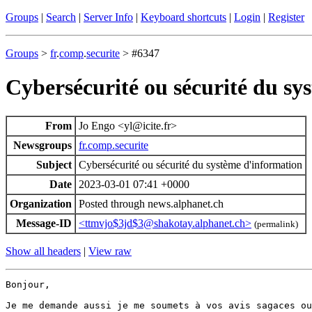
Groups
|
Search
|
Server Info
|
Keyboard shortcuts
|
Login
|
Register
Groups
>
fr
.
comp
.
securite
> #6347
Cybersécurité ou sécurité du sy
From
Jo Engo <yl@icite.fr>
Newsgroups
fr.comp.securite
Subject
Cybersécurité ou sécurité du système d'information
Date
2023-03-01 07:41 +0000
Organization
Posted through news.alphanet.ch
Message-ID
<ttmvjo$3jd$3@shakotay.alphanet.ch>
(permalink)
Show all headers
|
View raw
Bonjour,

Je me demande aussi je me soumets à vos avis sagaces ou