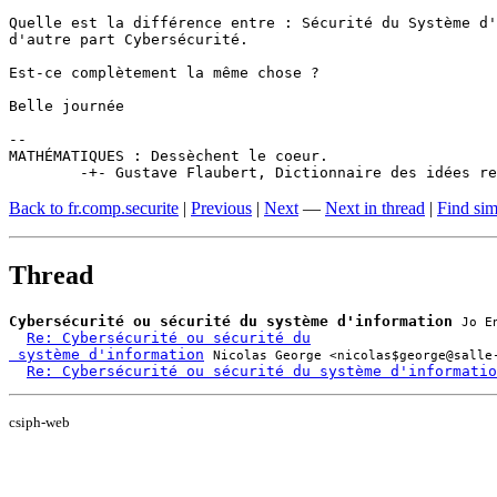
Quelle est la différence entre : Sécurité du Système d'
d'autre part Cybersécurité.

Est-ce complètement la même chose ?

Belle journée

-- 

MATHÉMATIQUES : Dessèchent le coeur.

	-+- Gustave Flaubert, Dictionnaire des idées r
Back to fr.comp.securite
|
Previous
|
Next
—
Next in thread
|
Find sim
Thread
Cybersécurité ou sécurité du système d'information
Jo E
Re: Cybersécurité ou sécurité du

 système d'information
Nicolas George <nicolas$george@salle
Re: Cybersécurité ou sécurité du système d'informatio
csiph-web