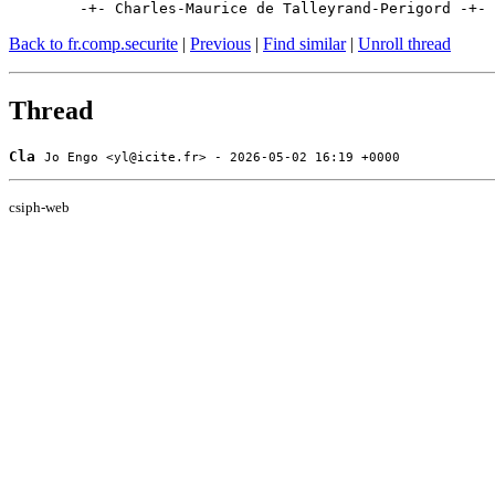
	-+- Charles-Maurice de Talleyrand-Perigord -+-
Back to fr.comp.securite
|
Previous
|
Find similar
|
Unroll thread
Thread
Cla
Jo Engo <yl@icite.fr> - 2026-05-02 16:19 +0000
csiph-web