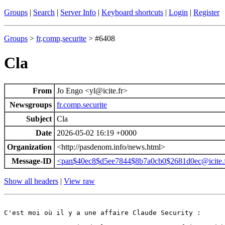
Groups
|
Search
|
Server Info
|
Keyboard shortcuts
|
Login
|
Register
Groups
>
fr
.
comp
.
securite
> #6408
Cla
From
Jo Engo <yl@icite.fr>
Newsgroups
fr.comp.securite
Subject
Cla
Date
2026-05-02 16:19 +0000
Organization
<http://pasdenom.info/news.html>
Message-ID
<pan$40ec8$d5ee7844$8b7a0cb0$2681d0ec@icite.
Show all headers
|
View raw
C'est moi où il y a une affaire Claude Security :
