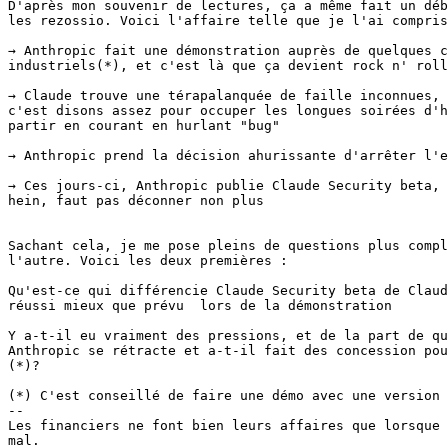
D'après mon souvenir de lectures, ça a même fait un déb
les rezossio. Voici l'affaire telle que je l'ai compris
→ Anthropic fait une démonstration auprès de quelques c
industriels(*), et c'est là que ça devient rock n' roll
→ Claude trouve une térapalanquée de faille inconnues, 
c'est disons assez pour occuper les longues soirées d'h
partir en courant en hurlant "bug"

→ Anthropic prend la décision ahurissante d'arrêter l'e
→ Ces jours-ci, Anthropic publie Claude Security beta, 
hein, faut pas déconner non plus

Sachant cela, je me pose pleins de questions plus compl
l'autre. Voici les deux premières :

Qu'est-ce qui différencie Claude Security beta de Claud
réussi mieux que prévu  lors de la démonstration

Y a-t-il eu vraiment des pressions, et de la part de qu
Anthropic se rétracte et a-t-il fait des concession pou
(*)?

(*) C'est conseillé de faire une démo avec une version 
-- 

Les financiers ne font bien leurs affaires que lorsque 
mal.
