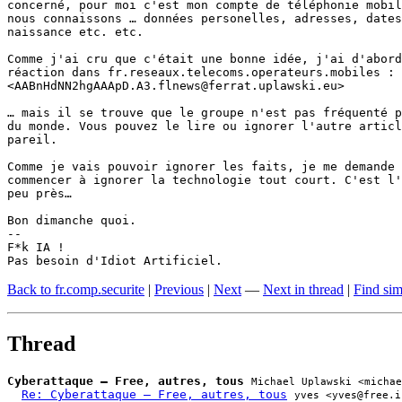
concerné, pour moi c'est mon compte de téléphonie mobil
nous connaissons … données personelles, adresses, dates
naissance etc. etc.

Comme j'ai cru que c'était une bonne idée, j'ai d'abord
réaction dans fr.reseaux.telecoms.operateurs.mobiles :

<AABnHdNN2hgAAApD.A3.flnews@ferrat.uplawski.eu>

… mais il se trouve que le groupe n'est pas fréquenté p
du monde. Vous pouvez le lire ou ignorer l'autre articl
pareil.

Comme je vais pouvoir ignorer les faits, je me demande 
commencer à ignorer la technologie tout court. C'est l'
peu près…

Bon dimanche quoi.

-- 

F*k IA !

Pas besoin d'Idiot Artificiel.
Back to fr.comp.securite
|
Previous
|
Next
—
Next in thread
|
Find sim
Thread
Cyberattaque – Free, autres, tous
Michael Uplawski <michae
Re: Cyberattaque – Free, autres, tous
yves <yves@free.i