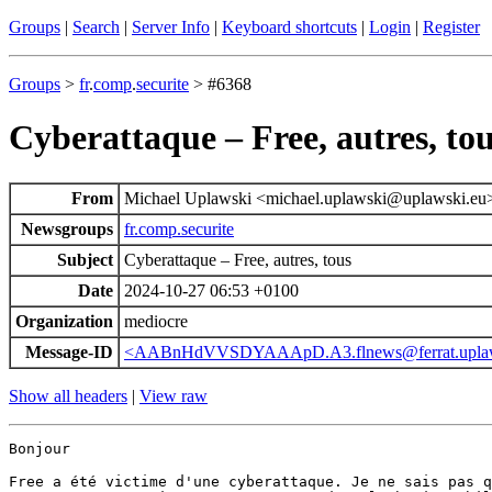
Groups
|
Search
|
Server Info
|
Keyboard shortcuts
|
Login
|
Register
Groups
>
fr
.
comp
.
securite
> #6368
Cyberattaque – Free, autres, to
From
Michael Uplawski <michael.uplawski@uplawski.eu
Newsgroups
fr.comp.securite
Subject
Cyberattaque – Free, autres, tous
Date
2024-10-27 06:53 +0100
Organization
mediocre
Message-ID
<AABnHdVVSDYAAApD.A3.flnews@ferrat.uplaw
Show all headers
|
View raw
Bonjour

Free a été victime d'une cyberattaque. Je ne sais pas q