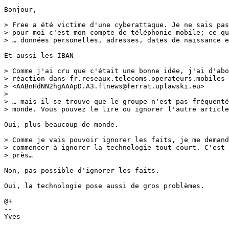
Bonjour,

> Free a été victime d'une cyberattaque. Je ne sais pas
> pour moi c'est mon compte de téléphonie mobile; ce qu
> … données personelles, adresses, dates de naissance e
Et aussi les IBAN

> Comme j'ai cru que c'était une bonne idée, j'ai d'abo
> réaction dans fr.reseaux.telecoms.operateurs.mobiles 
> <AABnHdNN2hgAAApD.A3.flnews@ferrat.uplawski.eu>

> 

> … mais il se trouve que le groupe n'est pas fréquenté
> monde. Vous pouvez le lire ou ignorer l'autre article
Oui, plus beaucoup de monde.

> Comme je vais pouvoir ignorer les faits, je me demand
> commencer à ignorer la technologie tout court. C'est 
> près…

Non, pas possible d'ignorer les faits.

Oui, la technologie pose aussi de gros problèmes.

@+

-- 

Yves