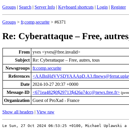
Groups
|
Search
|
Server Info
|
Keyboard shortcuts
|
Login
|
Register
Groups
>
fr
.
comp
.
securite
> #6371
Re: Cyberattaque – Free, autres
From
yves <yves@free.invalid>
Subject
Re: Cyberattaque – Free, autres, tous
Newsgroups
fr.comp.securite
References
<AABnHdVVSDYAAApD.A3.flnews@ferrat.uplaw
Date
2024-10-27 20:37 +0000
Message-ID
<671ea482$0$29713$426a74cc@news.free.fr>
(per
Organization
Guest of ProXad - France
Show all headers
|
View raw
Le Sun, 27 Oct 2024 06:53:25 +0100, Michael Uplawski a 