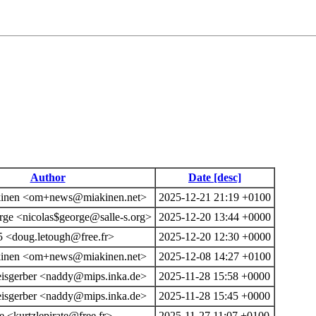
Author
Date [desc]
akinen <om+news@miakinen.net>
2025-12-21 21:19 +0100
rge <nicolas$george@salle-s.org>
2025-12-20 13:44 +0000
 <doug.letough@free.fr>
2025-12-20 12:30 +0000
akinen <om+news@miakinen.net>
2025-12-08 14:27 +0100
eisgerber <naddy@mips.inka.de>
2025-11-28 15:58 +0000
eisgerber <naddy@mips.inka.de>
2025-11-28 15:45 +0000
te <kurtzlepirate@free.fr>
2025-11-27 11:07 +0100