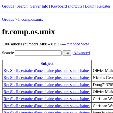
Groups
|
Search
|
Server Info
|
Keyboard shortcuts
|
Login
|
Register
Groups
>
fr
.
comp
.
os
.
unix
fr.comp.os.unix
1306 articles (numbers 3488 – 8153) —
threaded view
Search:
|
Advanced
Subject
Re: Shell : extraire d'une chaine plusieurs sous-chaines
Olivier Mi
Re: Shell : extraire d'une chaine plusieurs sous-chaines
Nicolas Geo
Re: Shell : extraire d'une chaine plusieurs sous-chaines
Doug713705
Re: Shell : extraire d'une chaine plusieurs sous-chaines
Olivier Mi
Re: Shell : extraire d'une chaine plusieurs sous-chaines
Christian W
Re: Shell : extraire d'une chaine plusieurs sous-chaines
Christian W
Re: Shell : extraire d'une chaine plusieurs sous-chaines
kurtz le pira