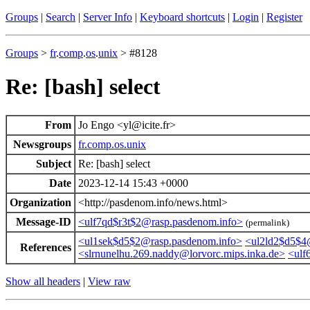
Groups
|
Search
|
Server Info
|
Keyboard shortcuts
|
Login
|
Register
Groups
>
fr
.
comp
.
os
.
unix
> #8128
Re: [bash] select
From
Jo Engo <yl@icite.fr>
Newsgroups
fr.comp.os.unix
Subject
Re: [bash] select
Date
2023-12-14 15:43 +0000
Organization
<http://pasdenom.info/news.html>
Message-ID
<ulf7qd$r3t$2@rasp.pasdenom.info>
(permalink)
<ul1sek$d5$2@rasp.pasdenom.info>
<ul2ld2$d5$4
References
<slrnunelhu.269.naddy@lorvorc.mips.inka.de>
<ulf
Show all headers
|
View raw