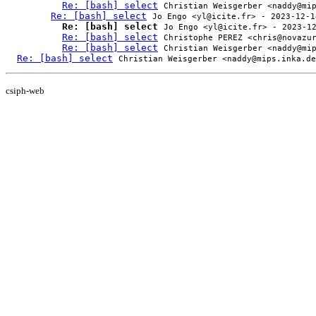
Re: [bash] select
Christian Weisgerber <naddy@mi
Re: [bash] select
Jo Engo <yl@icite.fr> - 2023-12-1
Re: [bash] select
Jo Engo <yl@icite.fr> - 2023-1
Re: [bash] select
Christophe PEREZ <chris@novazu
Re: [bash] select
Christian Weisgerber <naddy@mi
Re: [bash] select
Christian Weisgerber <naddy@mips.inka.de
csiph-web