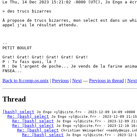
Le Thu, 14 Dec 2023 15:21:02 -0000 (UTC), Jo Engo a écr
> des trucs bizarres

À propose de trucs bizarres, mon select est dans un whi
appel j'ai le résultat attendu.

-- 

PETIT BOULOT

Grat! Grat! Grat! Grat! Grat! Grat!

P : Tu fais quoi, là ?

M : De l'argent de poche... Je vends de la farine anima
FNSEA...
Back to fr.comp.os.unix
|
Previous
|
Next
—
Previous in thread
|
Next
Thread
[bash] select
Jo Engo <yl@icite.fr> - 2023-12-09 14:09 +0000
Re: [bash] select
Jo Engo <yl@icite.fr> - 2023-12-09 21:15
Re: [bash] select
Jo Engo <yl@icite.fr> - 2023-12-09 21
Re: [bash] select
Jo Engo <yl@icite.fr> - 2023-12-10 16
Re: [bash] select
Christian Weisgerber <naddy@mips.in
Re: [bash] select
Jo Engo <yl@icite.fr> - 2023-12-1