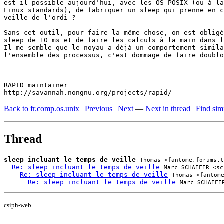
est-il possible aujourd'hui, avec les OS POSIX (ou à la
Linux standards), de fabriquer un sleep qui prenne en c
veille de l'ordi ?

Sans cet outil, pour faire la même chose, on est obligé
sleep de 10 ms et de faire les calculs à la main dans l
Il me semble que le noyau a déjà un comportement simila
l'ensemble des processus, c'est dommage de faire doublo
-- 

RAPID maintainer

http://savannah.nongnu.org/projects/rapid/
Back to fr.comp.os.unix
|
Previous
|
Next
—
Next in thread
|
Find sim
Thread
sleep incluant le temps de veille
Thomas <fantome.forums.t
Re: sleep incluant le temps de veille
Marc SCHAEFER <sc
Re: sleep incluant le temps de veille
Thomas <fantom
Re: sleep incluant le temps de veille
Marc SCHAEFE
csiph-web