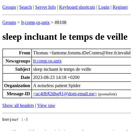
Groups
|
Search
|
Server Info
|
Keyboard shortcuts
|
Login
|
Register
Groups
>
fr
.
comp
.
os
.
unix
> #8108
sleep incluant le temps de veille
From
Thomas <fantome.forums.tDeContes@free.fr.invali
Newsgroups
fr.comp.os.unix
Subject
sleep incluant le temps de veille
Date
2023-08-23 14:18 +0200
Organization
A noiseless patient Spider
Message-ID
<uc4tfb$2tlhg$1@dont-email.me>
(permalink)
Show all headers
|
View raw
bonjour :-)
