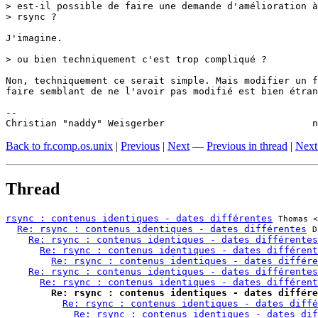
> est-il possible de faire une demande d'amélioration à
> rsync ?

J'imagine.

> ou bien techniquement c'est trop compliqué ?

Non, techniquement ce serait simple. Mais modifier un f
faire semblant de ne l'avoir pas modifié est bien étran
-- 

Christian "naddy" Weisgerber                          n
Back to fr.comp.os.unix
|
Previous
|
Next
—
Previous in thread
|
Next
Thread
rsync : contenus identiques - dates différentes
Thomas <
Re: rsync : contenus identiques - dates différentes
D
Re: rsync : contenus identiques - dates différentes
Re: rsync : contenus identiques - dates différent
Re: rsync : contenus identiques - dates différe
Re: rsync : contenus identiques - dates différentes
Re: rsync : contenus identiques - dates différent
Re: rsync : contenus identiques - dates différe
Re: rsync : contenus identiques - dates diffé
Re: rsync : contenus identiques - dates dif