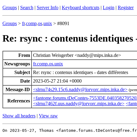
Groups
|
Search
|
Server Info
|
Keyboard shortcuts
|
Login
|
Register
Groups
>
fr
.
comp
.
os
.
unix
> #8091
Re: rsync : contenus identiques -
From
Christian Weisgerber <naddy@mips.inka.de>
Newsgroups
fr.comp.os.unix
Subject
Re: rsync : contenus identiques - dates différentes
Date
2023-05-27 21:04 +0000
Message-ID
<slrnu74s29.15c6.naddy@lorvorc.mips.inka.de>
(per
<fantome.forums.tDeContes-7553DE.0403582705202
References
<slrnu7462f.uus.naddy@lorvorc.mips.inka.de>
<fant
Show all headers
|
View raw
On 2023-05-27, Thomas <fantome.forums.tDeContes@free.fr