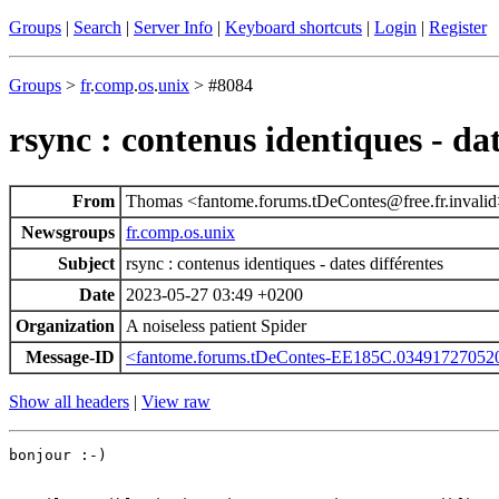
Groups
|
Search
|
Server Info
|
Keyboard shortcuts
|
Login
|
Register
Groups
>
fr
.
comp
.
os
.
unix
> #8084
rsync : contenus identiques - dat
From
Thomas <fantome.forums.tDeContes@free.fr.invali
Newsgroups
fr.comp.os.unix
Subject
rsync : contenus identiques - dates différentes
Date
2023-05-27 03:49 +0200
Organization
A noiseless patient Spider
Message-ID
<fantome.forums.tDeContes-EE185C.034917270520
Show all headers
|
View raw
bonjour :-)
