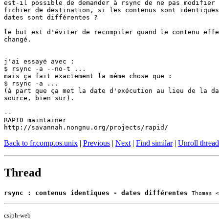
est-il possible de demander à rsync de ne pas modifier 
fichier de destination, si les contenus sont identiques
dates sont différentes ?

le but est d'éviter de recompiler quand le contenu effe
changé.

j'ai essayé avec :

$ rsync -a --no-t ...

mais ça fait exactement la même chose que :

$ rsync -a ...

(à part que ça met la date d'exécution au lieu de la da
source, bien sur).

-- 

RAPID maintainer

http://savannah.nongnu.org/projects/rapid/
Back to fr.comp.os.unix
|
Previous
|
Next
|
Find similar
|
Unroll thread
Thread
rsync : contenus identiques - dates différentes
Thomas <
csiph-web