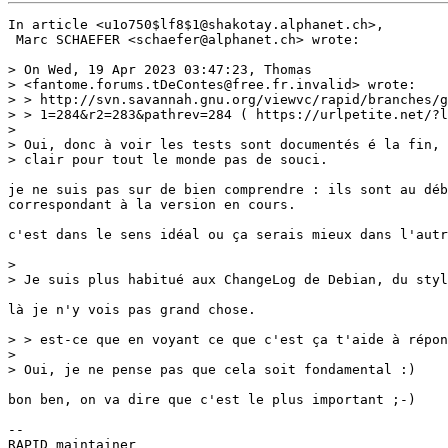
In article <u1o750$lf8$1@shakotay.alphanet.ch>,

 Marc SCHAEFER <schaefer@alphanet.ch> wrote:

> On Wed, 19 Apr 2023 03:47:23, Thomas 

> <fantome.forums.tDeContes@free.fr.invalid> wrote:

> > http://svn.savannah.gnu.org/viewvc/rapid/branches/g
> > 1=284&r2=283&pathrev=284 ( https://urlpetite.net/?l
> 

> Oui, donc à voir les tests sont documentés é la fin, 
> clair pour tout le monde pas de souci.

je ne suis pas sur de bien comprendre : ils sont au déb
correspondant à la version en cours.

c'est dans le sens idéal ou ça serais mieux dans l'autr
> 

> Je suis plus habitué aux ChangeLog de Debian, du styl
là je n'y vois pas grand chose.

> > est-ce que en voyant ce que c'est ça t'aide à répon
> 

> Oui, je ne pense pas que cela soit fondamental :)

bon ben, on va dire que c'est le plus important ;-)

-- 

RAPID maintainer
