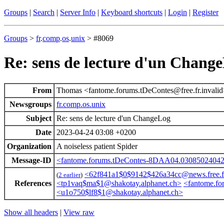
Groups
|
Search
|
Server Info
|
Keyboard shortcuts
|
Login
|
Register
Groups
>
fr
.
comp
.
os
.
unix
> #8069
Re: sens de lecture d'un Chang
From
Thomas <fantome.forums.tDeContes@free.fr.invali
Newsgroups
fr.comp.os.unix
Subject
Re: sens de lecture d'un ChangeLog
Date
2023-04-24 03:08 +0200
Organization
A noiseless patient Spider
Message-ID
<fantome.forums.tDeContes-8DAA04.030850240420
<62f841a1$0$9142$426a34cc@news.free.f
(
2 earlier
)
References
<tp1vaq$ma$1@shakotay.alphanet.ch>
<fantome.fo
<u1o750$lf8$1@shakotay.alphanet.ch>
Show all headers
|
View raw