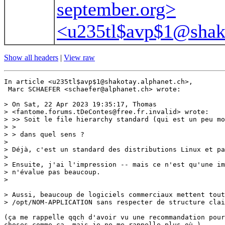
september.org>
<u235tl$avp$1@shako
Show all headers
|
View raw
In article <u235tl$avp$1@shakotay.alphanet.ch>,

 Marc SCHAEFER <schaefer@alphanet.ch> wrote:

> On Sat, 22 Apr 2023 19:35:17, Thomas 

> <fantome.forums.tDeContes@free.fr.invalid> wrote:

> >> Soit le file hierarchy standard (qui est un peu mo
> > 

> > dans quel sens ?

> 

> Déjà, c'est un standard des distributions Linux et pa
> 

> Ensuite, j'ai l'impression -- mais ce n'est qu'une im
> n'évalue pas beaucoup.

> 

> Aussi, beaucoup de logiciels commerciaux mettent tout
> /opt/NOM-APPLICATION sans respecter de structure clai
(ça me rappelle qqch d'avoir vu une recommandation pour
choses comme ça, mais je ne me rappelle plus où.)
