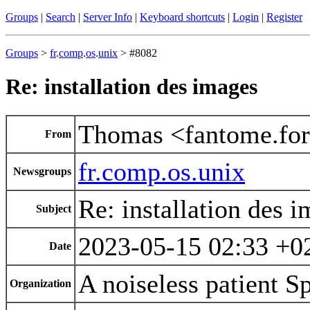
Groups
|
Search
|
Server Info
|
Keyboard shortcuts
|
Login
|
Register
Groups
>
fr
.
comp
.
os
.
unix
> #8082
Re: installation des images
Thomas <fantome.for
From
fr.comp.os.unix
Newsgroups
Re: installation des 
Subject
2023-05-15 02:33 +0
Date
A noiseless patient S
Organization