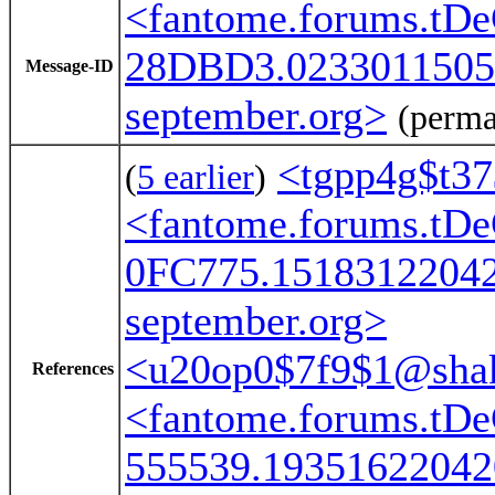
<fantome.forums.tDe
28DBD3.0233011505
Message-ID
september.org>
(perma
<tgpp4g$t37
(
5 earlier
)
<fantome.forums.tDe
0FC775.15183122042
september.org>
<u20op0$7f9$1@shak
References
<fantome.forums.tDe
555539.19351622042