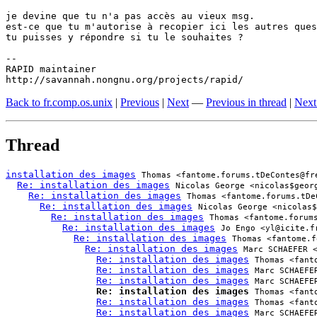
je devine que tu n'a pas accès au vieux msg.

est-ce que tu m'autorise à recopier ici les autres ques
tu puisses y répondre si tu le souhaites ?

-- 

RAPID maintainer

http://savannah.nongnu.org/projects/rapid/
Back to fr.comp.os.unix
|
Previous
|
Next
—
Previous in thread
|
Next
Thread
installation des images
Thomas <fantome.forums.tDeContes@fr
Re: installation des images
Nicolas George <nicolas$geor
Re: installation des images
Thomas <fantome.forums.tDe
Re: installation des images
Nicolas George <nicolas$
Re: installation des images
Thomas <fantome.forum
Re: installation des images
Jo Engo <yl@icite.f
Re: installation des images
Thomas <fantome.f
Re: installation des images
Marc SCHAEFER 
Re: installation des images
Thomas <fant
Re: installation des images
Marc SCHAEFE
Re: installation des images
Marc SCHAEFE
Re: installation des images
Thomas <fant
Re: installation des images
Thomas <fant
Re: installation des images
Marc SCHAEFE