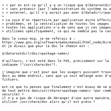
> > par ex est-ce qu'il y a un risque que $(datarootdir
> > sans prévenir (par l'administration du système ou a
> > externe), qu'il n'y aurait pas avec $(datadir)/<pac
> 

> La voie d'un répertoire par application évite effecti
> problèmes, et la centralisation de toutes les images 
> toutes les applications n'a de sens que si ces images
> utilisées spécifiquement, ce qui ne semble pas le cas
dans le vieux msg, je me referais à :

https://www.gnu.org/software/make/manual/html_node/Dire
et je disais que pour la doc le chemin est :

$(datarootdir)/doc/<package-name>/

d'ailleurs, c'est noté dans le FHS, précisément sur la 
indiquée ("/usr/share/doc").

j'imagine que c'est pour que les usagers puissent trouv
docs au même endroit, sans que ça soit mélangé avec d'a
fichiers.

est-ce que tu penses que finalement c'est mieux de ne p
de tout mettre dans/usr/share/<package-name>/ (par comm
sécurité) ?

il n'y a pas de risque de déranger d'une autre manière,
utiliser /usr/share/doc alors qu'il est prévu ?
