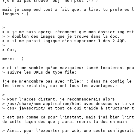
(je n'ai pas trouvé "obj" non plus ;-) )

mais je comprend tout à fait que, à lire, tu préfères l
longues :-)

> 

> > je me suis aperçu récemment que mon dossier img est
> > doublon des images que je trouve dans la doc.

> > il me parait logique d'en supprimer 1 des 2 AQP.

> 

> Oui,

merci :-)

> et il me semble qu'un navigateur lancé localement peu
> suivre les URLs de type file:

(je ne m'encombre pas avec "file:" : dans ma config le 
les liens relatifs, qui ont tous les avantages.)

> 

> Pour l'accès distant, je recommanderais alors

> /usr/share/nom-application/html avec dessous si tu ve
> css/ javascript/ et tout ce qui t'aide à structurer t
c'est pas comme ça pour l'instant, mais j'ai bien l'int
de cette façon des que j'aurai repris la doc en main.

> Ainsi, pour l'exporter par web, une seule configurati