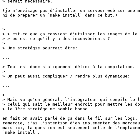
> serait nécessaire.

(je n'envisage pas d'installer un serveur web sur une m
ni de préparer un `make install` dans ce but.)

> 

> > est-ce que ça convient d'utiliser les images de la 
> > ou est-ce qu'il y a des inconvénients ?

> 

> Une stratégie pourrait être:

...

> Tout est donc statiquement défini à la compilation.

> 

> On peut aussi compliquer / rendre plus dynamique:

...

> 

> Mais vu qu'en général, l'intégrateur qui compile le l
> celui qui sait le meilleur endroit pour mettre les do
> la 1ère stratége me semble bonne.

en fait on avait parlé de ça dans le fil sur les logs, 
remercie, j'ai l'intention d'en implementer des morceau
mais ici, la question est seulement celle de l'emplacem
`make install`.
