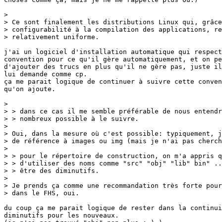
> 

> Ce sont finalement les distributions Linux qui, grâce
> configurabilité à la compilation des applications, re
> relativement uniforme.

j'ai un logiciel d'installation automatique qui respect
convention pour ce qu'il gère automatiquement, et on pe
d'ajouter des trucs en plus qu'il ne gère pas, juste il
lui demande comme cp.

ça me parait logique de continuer à suivre cette conven
qu'on ajoute.

> 

> > dans ce cas il me semble préférable de nous entendr
> > nombreux possible à le suivre.

> 

> Oui, dans la mesure où c'est possible: typiquement, j
> de référence à images ou img (mais je n'ai pas cherch
> 

> > pour le répertoire de construction, on m'a appris q
> > d'utiliser des noms comme "src" "obj" "lib" bin" ..
> > être des diminutifs.

> 

> Je prends ça comme une recommandation très forte pour
> dans le FHS, oui.

du coup ça me parait logique de rester dans la continui
diminutifs pour les nouveaux.
