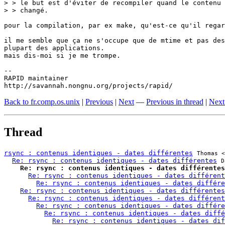
> > le but est d'éviter de recompiler quand le contenu 
> > changé.

pour la compilation, par ex make, qu'est-ce qu'il regar
il me semble que ça ne s'occupe que de mtime et pas des
plupart des applications.

mais dis-moi si je me trompe.

-- 

RAPID maintainer

http://savannah.nongnu.org/projects/rapid/
Back to fr.comp.os.unix
|
Previous
|
Next
—
Previous in thread
|
Next
Thread
rsync : contenus identiques - dates différentes
Thomas <
Re: rsync : contenus identiques - dates différentes
D
Re: rsync : contenus identiques - dates différentes
Re: rsync : contenus identiques - dates différent
Re: rsync : contenus identiques - dates différe
Re: rsync : contenus identiques - dates différentes
Re: rsync : contenus identiques - dates différent
Re: rsync : contenus identiques - dates différe
Re: rsync : contenus identiques - dates diffé
Re: rsync : contenus identiques - dates dif