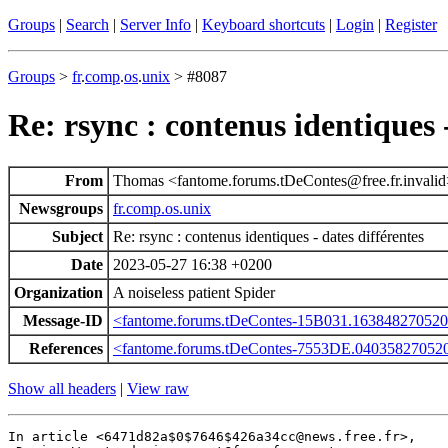
Groups
|
Search
|
Server Info
|
Keyboard shortcuts
|
Login
|
Register
Groups
>
fr
.
comp
.
os
.
unix
> #8087
Re: rsync : contenus identiques -
From
Thomas <fantome.forums.tDeContes@free.fr.invali
Newsgroups
fr.comp.os.unix
Subject
Re: rsync : contenus identiques - dates différentes
Date
2023-05-27 16:38 +0200
Organization
A noiseless patient Spider
Message-ID
<fantome.forums.tDeContes-15B031.163848270520
References
<fantome.forums.tDeContes-7553DE.040358270520
Show all headers
|
View raw
In article <6471d82a$0$7646$426a34cc@news.free.fr>,
