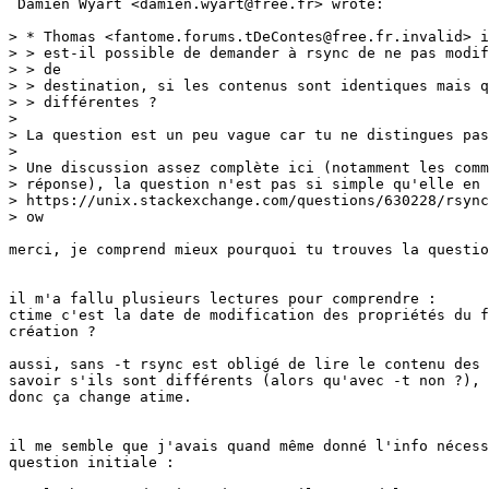
 Damien Wyart <damien.wyart@free.fr> wrote:

> * Thomas <fantome.forums.tDeContes@free.fr.invalid> i
> > est-il possible de demander à rsync de ne pas modif
> > de

> > destination, si les contenus sont identiques mais q
> > différentes ?

> 

> La question est un peu vague car tu ne distingues pas
> 

> Une discussion assez complète ici (notamment les comm
> réponse), la question n'est pas si simple qu'elle en 
> https://unix.stackexchange.com/questions/630228/rsync
> ow

merci, je comprend mieux pourquoi tu trouves la questio
il m'a fallu plusieurs lectures pour comprendre :

ctime c'est la date de modification des propriétés du f
création ? 

aussi, sans -t rsync est obligé de lire le contenu des 
savoir s'ils sont différents (alors qu'avec -t non ?), 

donc ça change atime.

il me semble que j'avais quand même donné l'info nécess
question initiale :
