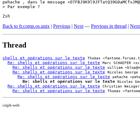
pehache , dans le message <O7FBJ9K9l9JFTatQ39G0aMCfxJM@
> Par exemple ?

Zsh
Back to fr.comp.os.unix
|
Previous
|
Next
—
Previous in thread
|
Next
Thread
shells et opérations sur le texte
Thomas <fantome.forums.t
Re: shells et opérations sur le texte
Marc SCHAEFER <sc
Re: shells et opérations sur le texte
william <blop@
Re: shells et opérations sur le texte
Nicolas George
Re: shells et opérations sur le texte
pehache <peh
Re: shells et opérations sur le texte
Nicolas Ge
Re: shells et opérations sur le texte
Christian Weisger
Re: shells et opérations sur le texte
Thomas <fantom
csiph-web