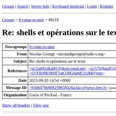
Groups
|
Search
|
Server Info
|
Keyboard shortcuts
|
Login
|
Register
Groups
>
fr
.
comp
.
os
.
unix
> #8118
Re: shells et opérations sur le te
Newsgroups
fr.comp.os.unix
From
Nicolas George <nicolas$george@salle-s.org>
Subject
Re: shells et opérations sur le texte
<uc2ai6$2dkat$1@dont-email.me>
<uc57fv$tga$1@
References
<O7FBJ9K9l9JFTatQ39G0aMCfxJM@jntp>
Date
2023-09-20 14:54 +0000
Message-ID
<650b079b$0$25965$426a34cc@news.free.fr>
(per
Organization
Guest of ProXad - France
Show all headers
|
View raw