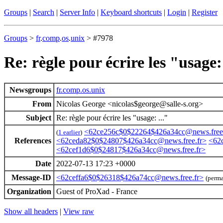
Groups
|
Search
|
Server Info
|
Keyboard shortcuts
|
Login
|
Register
Groups
>
fr
.
comp
.
os
.
unix
> #7978
Re: règle pour écrire les "usage: 
Newsgroups
fr.comp.os.unix
From
Nicolas George <nicolas$george@salle-s.org>
Subject
Re: règle pour écrire les "usage: ..."
<62ce256c$0$22264$426a34cc@news.free
(
1 earlier
)
References
<62ceda82$0$24807$426a34cc@news.free.fr>
<62
<62cef1d6$0$24817$426a34cc@news.free.fr>
Date
2022-07-13 17:23 +0000
Message-ID
<62ceffa6$0$26318$426a74cc@news.free.fr>
(perma
Organization
Guest of ProXad - France
Show all headers
|
View raw