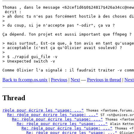
Thomas , dans le message <62cef1d6$0$24817$426a34cc@new
 écrit :

> ah donc tu n'es pas forcément hostile à des choses di
> 

> du coup, si je n'accepte pas "-odir", ça va ?

Ça dépend. Ton projet est aussi important que ffmpeg ?

> mais surtout, Est-ce que, à ton avis en tant qu'usage
> acceptable (c'est ça qu'Olivier avait soulevé) ?

> 

> $ ./rapid gui_file -v 

> Unexpected switch -v

Comme Olivier l'a signalé : il faudrait traiter -v comm
Back to fr.comp.os.unix
|
Previous
|
Next
—
Previous in thread
|
Next
Thread
règle pour écrire les "usage: ..."
Thomas <fantome.forums
Re: règle pour écrire les "usage: ..."
ST <st@unices.or
Re: règle pour écrire les "usage: ..."
Thomas <fanto
Re: règle pour écrire les "usage: ..."
Alain Kette
Re: règle pour écrire les "usage: ..."
Thomas <f
Re: règle pour écrire les "usage: ..."
Olivie