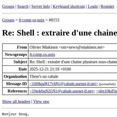
Groups
|
Search
|
Server Info
|
Keyboard shortcuts
|
Login
|
Register
Groups
>
fr
.
comp
.
os
.
unix
> #8153
Re: Shell : extraire d'une chain
From
Olivier Miakinen <om+news@miakinen.net>
Newsgroups
fr.comp.os.unix
Subject
Re: Shell : extraire d'une chaine plusieurs sous-chain
Date
2025-12-21 21:19 +0100
Organization
There's no cabale
Message-ID
<10i9kpd$17v6$1@cabale.usenet-fr.net>
(permalink)
References
<10g4rbq$2i1$1@cabale.usenet-fr.net>
<slrn10kd5n
Show all headers
|
View raw
Bonjour Doug,
