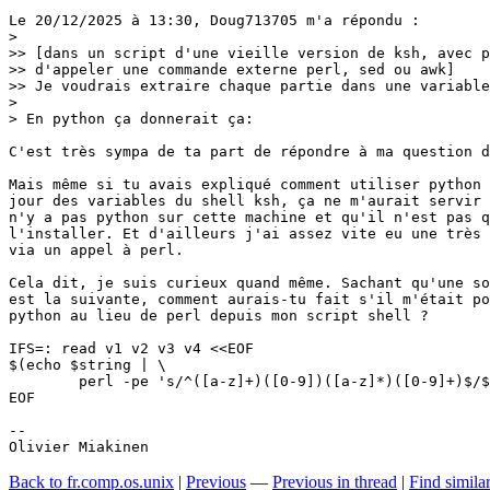
Le 20/12/2025 à 13:30, Doug713705 m'a répondu :

>

>> [dans un script d'une vieille version de ksh, avec p
>> d'appeler une commande externe perl, sed ou awk] 

>> Je voudrais extraire chaque partie dans une variable
> 

> En python ça donnerait ça:

C'est très sympa de ta part de répondre à ma question d
Mais même si tu avais expliqué comment utiliser python 
jour des variables du shell ksh, ça ne m'aurait servir 
n'y a pas python sur cette machine et qu'il n'est pas q
l'installer. Et d'ailleurs j'ai assez vite eu une très 
via un appel à perl.

Cela dit, je suis curieux quand même. Sachant qu'une so
est la suivante, comment aurais-tu fait s'il m'était po
python au lieu de perl depuis mon script shell ?

IFS=: read v1 v2 v3 v4 <<EOF

$(echo $string | \

	perl -pe 's/^([a-z]+)([0-9])([a-z]*)([0-9]+)$/$1:$2:$3:$4/')

EOF

-- 

Olivier Miakinen
Back to fr.comp.os.unix
|
Previous
—
Previous in thread
|
Find simila